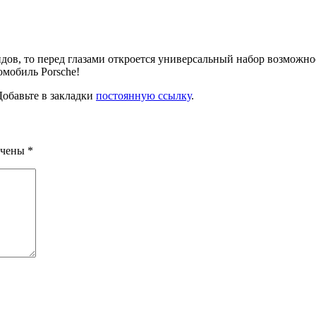
ндов, то перед глазами откроется универсальный набор возможн
омобиль Porsche!
Добавьте в закладки
постоянную ссылку
.
ечены
*