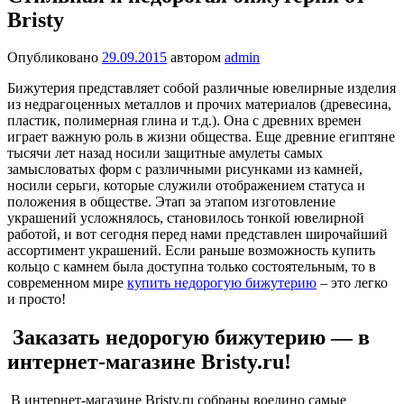
Bristy
Опубликовано
29.09.2015
автором
admin
Бижутерия представляет собой различные ювелирные изделия
из недрагоценных металлов и прочих материалов (древесина,
пластик, полимерная глина и т.д.). Она с древних времен
играет важную роль в жизни общества. Еще древние египтяне
тысячи лет назад носили защитные амулеты самых
замысловатых форм с различными рисунками из камней,
носили серьги, которые служили отображением статуса и
положения в обществе. Этап за этапом изготовление
украшений усложнялось, становилось тонкой ювелирной
работой, и вот сегодня перед нами представлен широчайший
ассортимент украшений. Если раньше возможность купить
кольцо с камнем была доступна только состоятельным, то в
современном мире
купить недорогую бижутерию
– это легко
и просто!
Заказать недорогую бижутерию — в
интернет-магазине Bristy.ru!
В интернет-магазине Bristy.ru собраны воедино самые