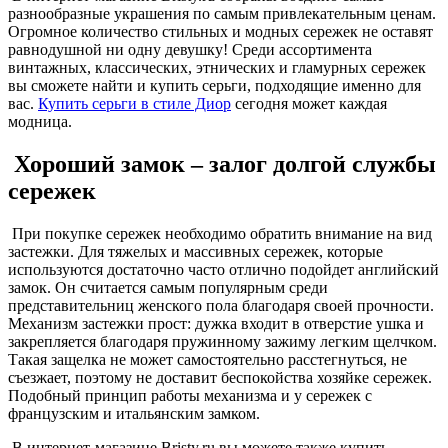
разнообразные украшения по самым привлекательным ценам.
Огромное количество стильных и модных сережек не оставят
равнодушной ни одну девушку! Среди ассортимента
винтажных, классических, этнических и гламурных сережек
вы сможете найти и купить серьги, подходящие именно для
вас.
Купить серьги в стиле Диор
сегодня может каждая
модница.
Хороший замок – залог долгой службы
сережек
При покупке сережек необходимо обратить внимание на вид
застежки. Для тяжелых и массивных сережек, которые
используются достаточно часто отлично подойдет английский
замок. Он считается самым популярным среди
представительниц женского пола благодаря своей прочности.
Механизм застежки прост: дужка входит в отверстие ушка и
закрепляется благодаря пружинному зажиму легким щелчком.
Такая защелка не может самостоятельно расстегнуться, не
съезжает, поэтому не доставит беспокойства хозяйке сережек.
Подобный принцип работы механизма и у сережек с
французским и итальянским замком.
В интернет-магазине Bristy.ru вы можете также купить