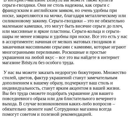
серьги-гвоздики. Они не столь надежны, как серьги с
французским и английским замком, но очень удобны при
носке, закрепляются на мочке, благодаря металлическому или
силиконовому зажиму. Серьги-гвоздики – это не обязательно
маленькие камешки, это могут быть висячие серьги до плеч,
или массивные и яркие пластины. Серьги-кольца и серьги-
шары не менее изящны и удобны при носке. Все это есть у нас
в ассортименте: начиная от мелких матовых гвоздиков и
заканчивая массивными серьгами с камнями, которые играют
многогранными переливами. Роскошные и простые
украшения на любой вкус – все это вы найдете в интернет
магазине Bristy.ru без особого труда.
У нас вы можете заказать недорогую бижутерию. Множество
стилей, цветов, фактур украшений станут замечательным
дополнением к вашему образу, подчеркнут ваш стиль и
индивидуальность, станут ярким акцентом в вашей жизни.
Вы без труда сможете подобрать украшение для вашего
повседневного образа или для блистательного вечернего
выхода. В случае возникновения каких-либо вопросов –
обязательно звоните нам! Сотрудники магазина всегда
помогут советом и полезной рекомендацией.