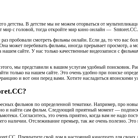
его детства. В детстве мы не можем оторваться от мультиплика
от мир с головой, тогда откройте мир кино онлайн — Smtoret.CC.
раз пробовали смотреть фильмы онлайн. Если да, то что вас бол
Она может перебивать фильмы, иногда прерывает просмотр, а м
а нашем сайте. У нас только качественные видеозаписи с фильм
и этого, мы представили к вашим услугам удобный поисковик. Р
найти только на нашем сайте. Это очень удобно при поиске опре
анцию и вот они перед вами. Хотите насладиться японскими уж
oret.CC?
сных фильмов по определенной тематике. Например, про новый г
 но и найти сам фильм. Следующий приятный момент — подписка 
отеки. Согласитесь, это очень приятно, когда вам не надо пост
о его наличии. Отслеживание премьер, так же очень полезно. Эт
et.CC. Превратите свой дом в настоящий кинотеатр для своих д