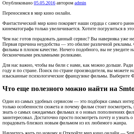
Опубликовано
05.05.2016
автором
admin
Переносимся в мир кино онлайн.
Фантастический мир кино покоряет наши сердца с самого ранн
кинематографа только увеличивается. Хотите погрузиться в эт
Чем нас готов порадовать данный сервис? Вы наверняка уже не 
Первая причина неудобства — это обилие различной рекламы. 
фильмы в плохом качестве. Ничего подобного, вы не уведите н
бесконечными рекламными роликами.
Для нас важно, чтобы вы били с нами, как можно дольше. Рад
году и по стране. Поиск по стране производителя, вы можете 
изысканные психологические французике фильмы. Выберите Фр
Что еще полезного можно найти на Smt
Один из самых удобных сервисом — это подборки самых интере
только особенности сюжета и почему фильм стоит посмотреть,
знать о самых ожидаемых фильмах и о новых пополнениях фильм
заинтересовал. Достаточно просто посмотреть почту и узнать 
порадовать близких новым фильмом из их любимого жанра.
Научитесь жить по новому и Откройте мир кино онлайн — Smtor