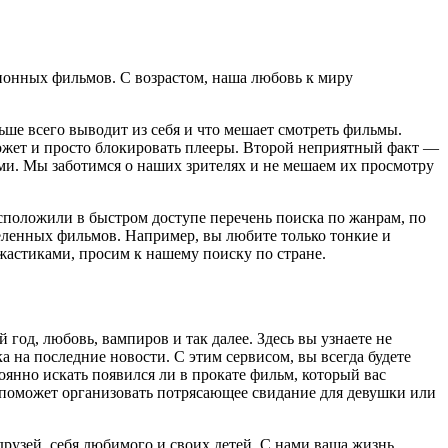
ционных фильмов. С возрастом, наша любовь к миру
ьше всего выводит из себя и что мешает смотреть фильмы.
ожет и просто блокировать плееры. Второй неприятный факт —
ами. Мы заботимся о наших зрителях и не мешаем их просмотру
асположили в быстром доступе перечень поиска по жанрам, по
деленных фильмов. Например, вы любите только тонкие и
астиками, просим к нашему поиску по стране.
од, любовь, вампиров и так далее. Здесь вы узнаете не
на последние новости. С этим сервисом, вы всегда будете
оянно искать появился ли в прокате фильм, который вас
о поможет организовать потрясающее свидание для девушки или
рузей, себя любимого и своих детей. С нами ваша жизнь