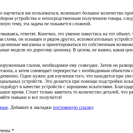
ие научиться им пользоваться, возникает большое количество пр
бором устройства и непосредственным получением товара, следу
анную тему, эта задача не покажется сложной.
мываясь, ответят. Конечно, это умение навестись на тот объект,
ая схема, он оснащен и рядом других, вспомогательных устройст
ределенные магазины и ориентироваться по собственным возмож
ые модели по дорогому ценнику. В целом, не важно, какая цена,
вооруженным глазом, необходимое ему созвездие. Затем он разво
елескопа, а затем совмещает перекрестье с необходимым объекто
овременно. Один нужен для изучения того, что находится при у
циальных устройств. Это делается при помощи подстройки иска
одойдут в качестве устройств с хорошими искателями. Благода
шое время. Стоит только заметить то количество деталей, что р
ряйте навыки и все получится!
нные
. Добавьте в закладки
постоянную ссылку
.
ечены
*