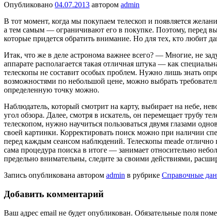
Опубликовано
04.07.2013
автором
admin
В тот момент, когда мы покупаем телескоп и появляется желан
а тем самым — ограничивают его в покупке. Поэтому, перед вы
которые придется обратить внимание. Но для тех, кто любит д
Итак, что же в деле астронома важнее всего? — Многие, не заду
аппарате располагается такая отличная штука — как специальн
телескопы не составит особых проблем. Нужно лишь знать оп
возможностями по небольшой цене, можно выбрать требовательн
определенную точку можно.
Наблюдатель, который смотрит на карту, выбирает на небе, не
угол обзора. Далее, смотря в искатель, он перемещает трубу т
телескопом, нужно научиться пользоваться двумя глазами одн
своей картинки. Корректировать поиск можно при наличии спе
перед каждым сеансом наблюдений. Телескопы meade отлично п
сама процедура поиска в итоге — занимает относительно неболь
предельно внимательны, следите за своими действиями, расши
Запись опубликована автором
admin
в рубрике
Справочные да
Добавить комментарий
Ваш адрес email не будет опубликован.
Обязательные поля пом