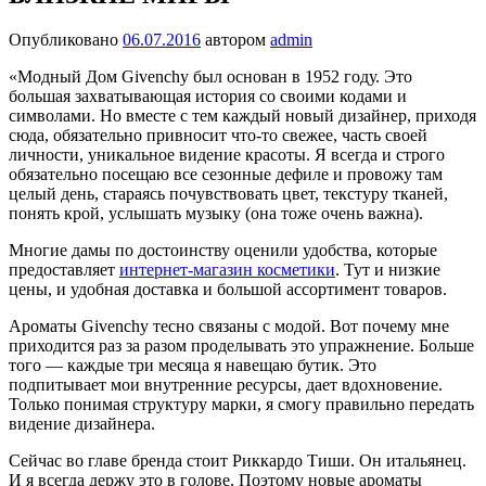
Опубликовано
06.07.2016
автором
admin
«Модный Дом Givenchy был основан в 1952 году. Это
большая захватывающая история со своими кодами и
символами. Но вместе с тем каждый новый дизайнер, приходя
сюда, обязательно привносит что-то свежее, часть своей
личности, уникальное видение красоты. Я всегда и строго
обязательно посещаю все сезонные дефиле и провожу там
целый день, стараясь почувствовать цвет, текстуру тканей,
понять крой, услышать музыку (она тоже очень важна).
Многие дамы по достоинству оценили удобства, которые
предоставляет
интернет-магазин косметики
. Тут и низкие
цены, и удобная доставка и большой ассортимент товаров.
Ароматы Givenchy тесно связаны с модой. Вот почему мне
приходится раз за разом проделывать это упражнение. Больше
того — каждые три месяца я навещаю бутик. Это
подпитывает мои внутренние ресурсы, дает вдохновение.
Только понимая структуру марки, я смогу правильно передать
видение дизайнера.
Сейчас во главе бренда стоит Риккардо Тиши. Он итальянец.
И я всегда держу это в голове. Поэтому новые ароматы