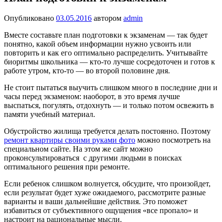
Опубликовано
03.05.2016
автором
admin
Вместе составьте план подготовки к экзаменам — так будет
понятно, какой объем информации нужно усвоить или
повторить и как его оптимально распределить. Учитывайте
биоритмы школьника — кто-то лучше сосредо­точен и готов к
работе утром, кто-то — во второй половине дня.
Не стоит пытаться выучить слишком много в последние дни и
часы перед экзаменом: наоборот, в это время лучше
выспаться, погулять, отдохнуть — и только потом освежить в
памяти учебный материал.
Обустройство жилища требуется делать постоянно. Поэтому
ремонт квартиры своими руками фото
можно посмотреть на
специальном сайте. На этом же сайт можно
проконсультироваться с другими людьми в поисках
оптимального решения при ремонте.
Если ребенок слишком волнуется, обсудите, что произойдет,
если резуль­тат будет хуже ожидаемого, рассмотрите разные
варианты и ваши дальней­шие действия. Это поможет
избавиться от субъективного ощущения «все пропало» и
настроит на рациональные мысли.