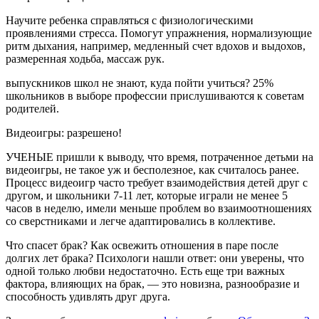
Научите ребенка справляться с физиологическими
проявлениями стресса. Помогут упражнения, нормализующие
ритм дыхания, например, медленный счет вдохов и выдохов,
размеренная ходьба, массаж рук.
выпускников школ не знают, куда пойти учиться? 25%
школьников в выборе профессии прислушиваются к советам
родителей.
Видеоигры: разрешено!
УЧЕНЫЕ пришли к выводу, что время, потраченное детьми на
видеоигры, не такое уж и бес­полезное, как считалось ранее.
Процесс видеоигр часто требует взаимодействия детей друг с
дру­гом, и школьники 7-11 лет, которые играли не менее 5
часов в неделю, имели меньше проблем во взаимо­отношениях
со сверстниками и лег­че адаптировались в коллективе.
Что спасет брак? Как освежить отношения в паре после
долгих лет брака? Психологи нашли ответ: они уверены, что
одной только любви недостаточно. Есть еще три важных
фактора, влияющих на брак, — это новизна, разнообразие и
способность удивлять друг друга.