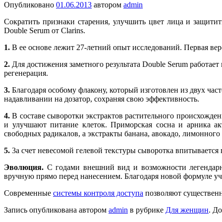
Опубликовано
01.06.2013
автором
admin
Сократить признаки старения, улучшить цвет лица и защити
Double Serum от Clarins.
1.
В ее основе лежит 27-летний опыт исследований. Первая верс
2.
Для достижения заметного результата Double Serum работает
регенерация.
3.
Благодаря особому флакону, который изготовлен из двух час
надавливании на дозатор, сохраняя свою эффективность.
4.
В составе сыворотки экстрактов растительного происхожден
и улучшают питание клеток. Приморская сосна и арника ак
свободных радикалов, а экстракты банана, авокадо, лимонного
5.
3а счет невесомой гелевой текстуры сыворотка впитывается 
Эволюция.
С годами внешний вид и возможности легендарн
вручную прямо перед нанесением. Благодаря новой формуле уче
Современные
системы контроля доступа
позволяют существенн
Запись опубликована автором
admin
в рубрике
Для женщин
. Д