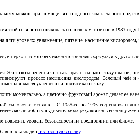
ть кожу можно при помощи всего одного комплексного средства
ия этой сыворотки появилась на полках магазинов в 1985 году. И
 на пяти уровнях: увлажнение, питание, насыщение кислородом,
тей, в первой из которых находится водная формула, а в другой
ия. Экстракты репейника и катафрая насыщают кожу влагой, пом
тивизируют процесс насыщения кислородом. Зеленый чай и ф
 тимьяна и хмеля укрепляют и подтягивают кожу.
почти моментально, а цветочно-фруктовый аромат делает ее на
ой сыворотки менялись. С 1985-го по 1996 год гидро- и лип
ные смогли добиться удивительных результатов: сегодня у женщ
о повысить уровень безопасности на предприятии или фирме.
обавьте в закладки
постоянную ссылку
.