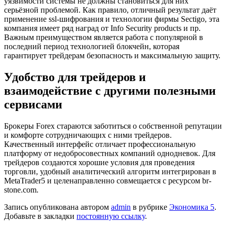
уязвимости системы не должны становиться для них
серьёзной проблемой. Как правило, отличный результат даёт
применение ssl-шифрования и технологии фирмы Sectigo, эта
компания имеет ряд наград от Info Security products и пр.
Важным преимуществом является работа с популярной в
последний период технологией блокчейн, которая
гарантирует трейдерам безопасность и максимальную защиту.
Удобство для трейдеров и
взаимодействие с другими полезными
сервисами
Брокеры Forex стараются заботиться о собственной репутации
и комфорте сотрудничающих с ними трейдеров.
Качественный интерфейс отличает профессиональную
платформу от недобросовестных компаний однодневок. Для
трейдеров создаются хорошие условия для проведения
торговли, удобный аналитический алгоритм интегрирован в
MetaTrader5 и целенаправленно совмещается с ресурсом br-
stone.com.
Запись опубликована автором
admin
в рубрике
Экономика 5
.
Добавьте в закладки
постоянную ссылку
.