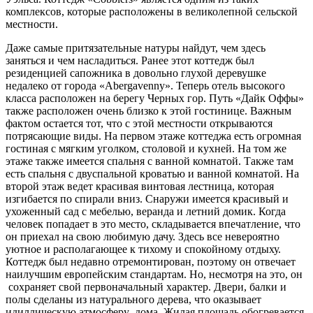
комплексов, которые расположены в великолепной сельской
местности.
Даже самые притязательные натуры найдут, чем здесь
заняться и чем насладиться. Ранее этот коттедж был
резиденцией сапожника в довольно глухой деревушке
недалеко от города «Abergavenny». Теперь отель высокого
класса расположен на берегу Черных гор. Путь «Дайк Оффы»
также расположен очень близко к этой гостинице. Важным
фактом остается тот, что с этой местности открываются
потрясающие виды. На первом этаже коттеджа есть огромная
гостиная с мягким уголком, столовой и кухней. На том же
этаже также имеется спальня с ванной комнатой. Также там
есть спальня с двуспальной кроватью и ванной комнатой. На
второй этаж ведет красивая винтовая лестница, которая
изгибается по спирали вниз. Снаружи имеется красивый и
ухоженный сад с мебелью, веранда и летний домик. Когда
человек попадает в это место, складывается впечатление, что
он приехал на свою любимую дачу. Здесь все невероятно
уютное и располагающее к тихому и спокойному отдыху.
Коттедж был недавно отремонтирован, поэтому он отвечает
наилучшим европейским стандартам. Но, несмотря на это, он
сохраняет свой первоначальный характер. Двери, балки и
полы сделаны из натурального дерева, что оказывает
идиллическую атмосферу дома. Жилая площадь обогревается