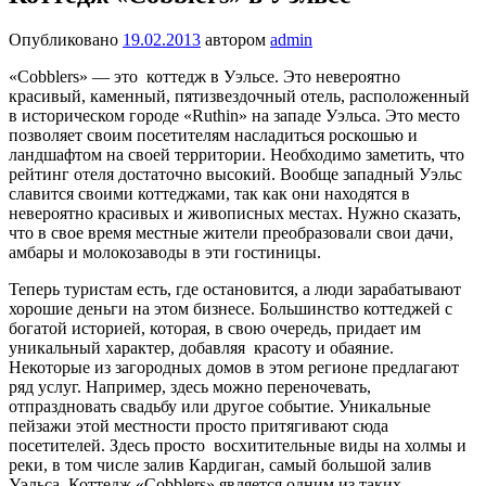
Опубликовано
19.02.2013
автором
admin
«Cobblers» — это коттедж в Уэльсе. Это невероятно
красивый, каменный, пятизвездочный отель, расположенный
в историческом городе «Ruthin» на западе Уэльса. Это место
позволяет своим посетителям насладиться роскошью и
ландшафтом на своей территории. Необходимо заметить, что
рейтинг отеля достаточно высокий. Вообще западный Уэльс
славится своими коттеджами, так как они находятся в
невероятно красивых и живописных местах. Нужно сказать,
что в свое время местные жители преобразовали свои дачи,
амбары и молокозаводы в эти гостиницы.
Теперь туристам есть, где остановится, а люди зарабатывают
хорошие деньги на этом бизнесе. Большинство коттеджей с
богатой историей, которая, в свою очередь, придает им
уникальный характер, добавляя красоту и обаяние.
Некоторые из загородных домов в этом регионе предлагают
ряд услуг. Например, здесь можно переночевать,
отпраздновать свадьбу или другое событие. Уникальные
пейзажи этой местности просто притягивают сюда
посетителей. Здесь просто восхитительные виды на холмы и
реки, в том числе залив Кардиган, самый большой залив
Уэльса. Коттедж «Cobblers» является одним из таких