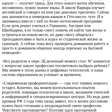
идеале — получит гранд. Для этого нового витка обучения,
несомненно, нужно знание языка. В школе Варвара изу­чает
английский и говорит на нем уже довольно прилично. Сейчас
она занимается и не­мецким языком в Гёте-инсги- туте. И я
занимаюсь вместе с ней по более интенсивной программе.
Если дочь решит учиться п Германии, Австрии или
Швейцарии, я не только смогу помочь ей найти там жилье и
устроиться на новом месте, но даже смогу общать­ся с
преподавателями и быть в курсе ее студенческой жиз­ни за
границей. А сейчас пока могу проверить домашнюю работу и
просто в домашнем общении иногда перехожу на бытовой
немецкий».
«Все родители в опре- Щ деленный момент стал- W’ киваются
с вопросом: какую профессию посовето­вать выбрать ребенку?
Мы живем в эпоху рынка и цифро­вых технологий, и наша
систе­ма образования не успевает за временем,
«Современная профориен­тация» — сам этот термин не­много
устарел. Конечно, мы можем воспользоваться опы­том
родителей, помощью психологов в школе, желани­ем учителей
и информацией в специализированных цен­трах. Но ведь даже
премьер РФ 2 года тому назад заявил, что в жизни россиянам
нужно быть готовыми к неоднократ­ной смене профессии.
Чув­ствуете противоречие? Поэто­му идти проторенной