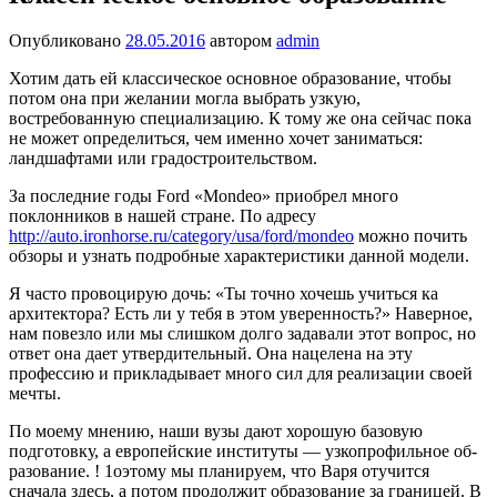
Опубликовано
28.05.2016
автором
admin
Хотим дать ей клас­сическое основное образова­ние, чтобы
потом она при же­лании могла выбрать узкую,
востребованную специали­зацию. К тому же она сейчас пока
не может определиться, чем именно хочет заниматься:
ландшафтами или градострои­тельством.
За последние годы Ford «Mondeo» приобрел много
поклонников в нашей стране. По адресу
http://auto.ironhorse.ru/category/usa/ford/mondeo
можно почить
обзоры и узнать подробные характеристики данной модели.
Я часто провоцирую дочь: «Ты точно хочешь учить­ся ка
архитектора? Есть ли у тебя в этом уверенность?» Наверное,
нам повезло или мы слишком долго задавали этот вопрос, но
ответ она дает утвердительный. Она наце­лена на эту
профессию и при­кладывает много сил для реа­лизации своей
мечты.
По моему мнению, наши вузы дают хорошую базовую
подготовку, а европейские ин­ституты — узкопрофильное об­
разование. ! 1оэтому мы пла­нируем, что Варя отучится
сначала здесь, а потом продол­жит образование за границей. В