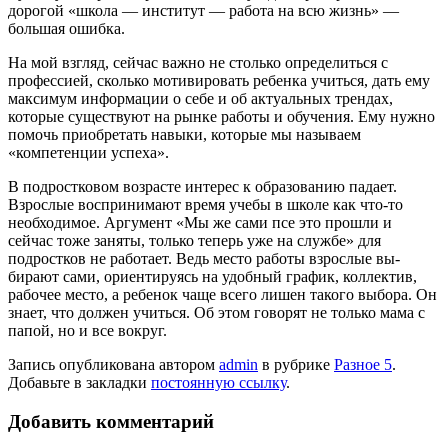
дорогой «школа — институт — работа на всю жизнь» —
большая ошибка.
На мой взгляд, сейчас важ­но не столько определиться с
профессией, сколько моти­вировать ребенка учиться, дать ему
максимум информа­ции о себе и об актуальных трендах,
которые существуют на рынке работы и обучения. Ему нужно
помочь приобре­тать навыки, которые мы на­зываем
«компетенции успеха».
В подростковом возрас­те интерес к образованию па­дает.
Взрослые воспринима­ют время учебы в школе как что-то
необходимое. Аргумент «Мы же сами псе это прошли и
сейчас тоже заняты, толь­ко теперь уже на службе» для
подростков не работает. Ведь место работы взрослые вы­
бирают сами, ориентируясь на удобный график, коллек­тив,
рабочее место, а ребе­нок чаще всего лишен тако­го выбора. Он
знает, что дол­жен учиться. Об этом гово­рят не только мама с
папой, но и все вокруг.
Запись опубликована автором
admin
в рубрике
Разное 5
.
Добавьте в закладки
постоянную ссылку
.
Добавить комментарий