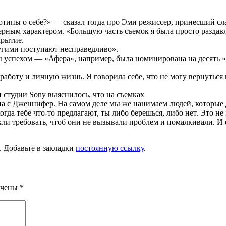
еотипы о себе?» — сказал тогда про Эми режиссер, принесший с
кверным характером. «Большую часть съемок я была просто разда
крытие.
другими поступают несправедливо».
ы успехом — «Афера», например, была номинирована на десять «
 работу и личную жизнь. Я говорила себе, что не могу вернуться 
 студии Sony выяснилось, что на съемках
асна с Дженнифер. На самом деле мы же нанимаем людей, которые
когда тебе что-то предлагают, ты либо берешься, либо нет. Это не
ыкли требовать, чтоб они не вызывали проблем и помалкивали. И 
. Добавьте в закладки
постоянную ссылку
.
ечены
*