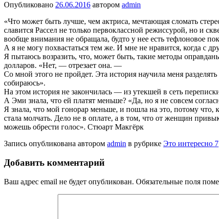
Опубликовано
26.06.2016
автором
admin
«Что может быть лучше, чем актриса, мечтающая сломать стер
славится Рассел не только первоклассной режиссурой, но и с
вообще внимания не обращала, будто у нее есть тефлоновое по
А я не могу похвастаться тем же. И мне не нравится, когда с 
Я пытаюсь возразить, что, может быть, такие методы оправдан
долларов. «Нет, — отрезает она. —
Со мной этого не пройдет. Эта история научила меня разделять
собираюсь».
На этом история не закончилась — из утекшей в сеть переписки
А Эми знала, что ей платят меньше? «Да, но я не совсем согл
Я знала, что мой гонорар меньше, и пошла на это, потому что, 
стала молчать. Дело не в оплате, а в том, что от женщин прив
можешь обрести голос». Стюарт Макгёрк
Запись опубликована автором
admin
в рубрике
Это интересно 7
Добавить комментарий
Ваш адрес email не будет опубликован.
Обязательные поля пом