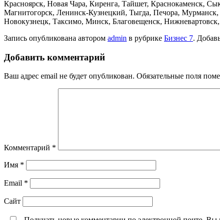
Красноярск, Новая Чара, Киренга, Тайшет, Краснокаменск, Сык
Магнитогорск, Ленинск-Кузнецкий, Тыгда, Печора, Мурманск, С
Новокузнецк, Таксимо, Минск, Благовещенск, Нижневартовск,
Запись опубликована автором
admin
в рубрике
Бизнес 7
. Добав
Добавить комментарий
Ваш адрес email не будет опубликован.
Обязательные поля пом
Комментарий
*
Имя
*
Email
*
Сайт
Получать новые комментарии по электронной почте. Вы