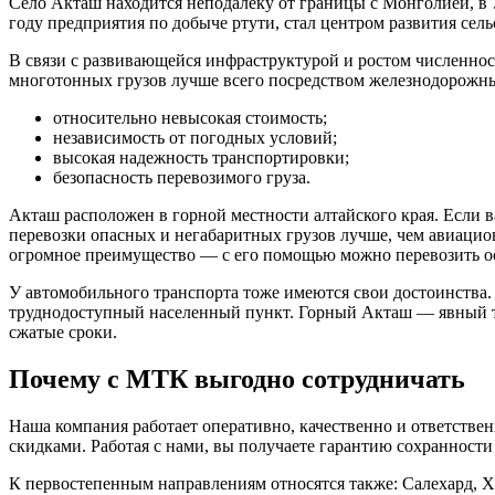
Село Акташ находится неподалеку от границы с Монголией, в У
году предприятия по добыче ртути, стал центром развития сель
В связи с развивающейся инфраструктурой и ростом численнос
многотонных грузов лучше всего посредством железнодорожн
относительно невысокая стоимость;
независимость от погодных условий;
высокая надежность транспортировки;
безопасность перевозимого груза.
Акташ расположен в горной местности алтайского края. Если ва
перевозки опасных и негабаритных грузов лучше, чем авиацио
огромное преимущество — с его помощью можно перевозить осо
У автомобильного транспорта тоже имеются свои достоинства.
труднодоступный населенный пункт. Горный Акташ — явный т
сжатые сроки.
Почему с МТК выгодно сотрудничать
Наша компания работает оперативно, качественно и ответст
скидками. Работая с нами, вы получаете гарантию сохранности
К первостепенным направлениям относятся также: Салехард, 