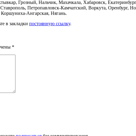
тывкар, Грозный, Нальчик, Махачкала, Хабаровск, Екатеринбург
таврополь, Петропавловск-Камчатский, Воркута, Оренбург, Новы
 Коршуниха-Ангарская, Нягань.
ьте в закладки
постоянную ссылку
.
ечены
*
 можете
подписаться
без комментирования.