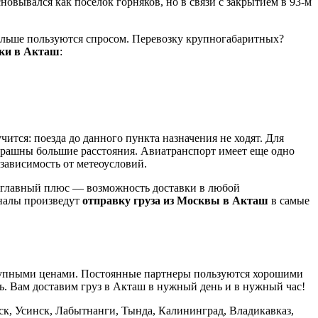
вывался как поселок горняков, но в связи с закрытием в 93-м
ольше пользуются спросом. Перевозку крупногабаритных?
вки в Акташ
:
ится: поезда до данного пункта назначения не ходят. Для
страшны большие расстояния. Авиатранспорт имеет еще одно
зависимость от метеоусловий.
о главный плюс — возможность доставки в любой
налы произведут
отправку груза из Москвы в Акташ
в самые
ступными ценами. Постоянные партнеры пользуются хорошими
ь. Вам доставим груз в Акташ в нужный день и в нужный час!
к, Усинск, Лабытнанги, Тында, Калининград, Владикавказ,