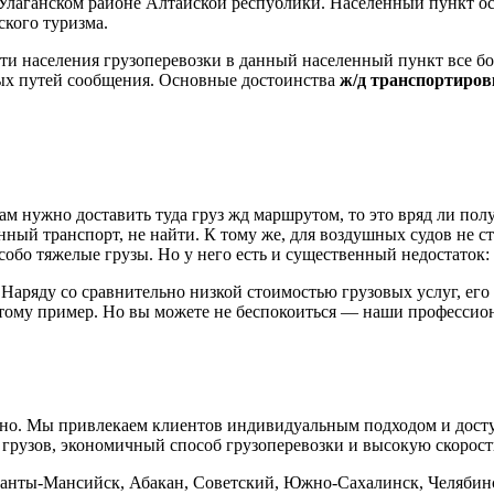
лаганском районе Алтайской республики. Населенный пункт осно
ского туризма.
ти населения грузоперевозки в данный населенный пункт все б
ых путей сообщения. Основные достоинства
ж/д транспортиро
м нужно доставить туда груз жд маршрутом, то это вряд ли получ
нный транспорт, не найти. К тому же, для воздушных судов не 
бо тяжелые грузы. Но у него есть и существенный недостаток: 
 Наряду со сравнительно низкой стоимостью грузовых услуг, ег
ому пример. Но вы можете не беспокоиться — наши профессио
венно. Мы привлекаем клиентов индивидуальным подходом и до
 грузов, экономичный способ грузоперевозки и высокую скорост
Ханты-Мансийск, Абакан, Советский, Южно-Сахалинск, Челябинс