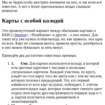
Мы не будем особо заострять внимание на них, и так всем всё
известно. А вот о более оригинальных вещах слышали
немногие.
Карты с особой колодой
Это промежуточный вариант между обычными картами и
ККИ («
Эвирон
», «Hearthstone» и другие – о них ниже). Для
таких игр уже нужна особая колода, но, как правило, она одна
на всех. Карт не слишком много, правила просты, разобраться
в них можно буквально за пять минут.
Приведём два достаточно известных примера:
1.
Uno.
Для партии используется колода, в которой
есть цветные карточки с числами и несколько
специальных картонок. Каждый участник, по кругу,
кладёт на стол карту того же цвета или с тем же числом,
которую положил предыдущий. Тот, кто первый
избавился от всех карт на руках, побеждает. С учётом
дополнительных карт, которые позволяют сменить цвет/
отдать свои карты другому/развернуть порядок хода и т.
д. партия получается очень динамичной и
захватывающей;