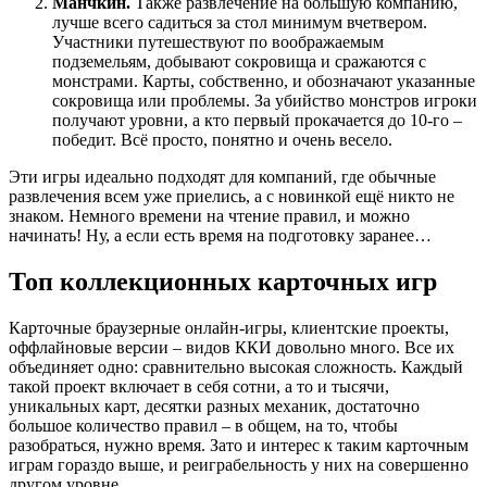
Манчкин.
Также развлечение на большую компанию,
лучше всего садиться за стол минимум вчетвером.
Участники путешествуют по воображаемым
подземельям, добывают сокровища и сражаются с
монстрами. Карты, собственно, и обозначают указанные
сокровища или проблемы. За убийство монстров игроки
получают уровни, а кто первый прокачается до 10-го –
победит. Всё просто, понятно и очень весело.
Эти игры идеально подходят для компаний, где обычные
развлечения всем уже приелись, а с новинкой ещё никто не
знаком. Немного времени на чтение правил, и можно
начинать! Ну, а если есть время на подготовку заранее…
Топ коллекционных карточных игр
Карточные браузерные онлайн-игры, клиентские проекты,
оффлайновые версии – видов ККИ довольно много. Все их
объединяет одно: сравнительно высокая сложность. Каждый
такой проект включает в себя сотни, а то и тысячи,
уникальных карт, десятки разных механик, достаточно
большое количество правил – в общем, на то, чтобы
разобраться, нужно время. Зато и интерес к таким карточным
играм гораздо выше, и реиграбельность у них на совершенно
другом уровне.