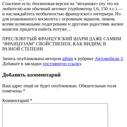
Спасение есть: бензиновая вер­сия на “механике» (ну это на
любителя) или обычный авто­мат (турбомотор 1,6, 150 л.с.) —
и наслаждайтесь необыч­ностью французского интерьера. Но
для упакованного кос­молета с огромным экраном, люком,
всеми возможными подогревами и другими радостями жизни
кошелек придет­ся набить потуже…
ПРЕСЛОВУТЫЙ ФРАНЦУЗСКИЙ ШАРМ ДАЖЕ САМИМ
“ФРАНЦУЗАМ” СВОЙСТВЕНЕН, КАК ВИДИМ, В
РАЗНОЙ СТЕПЕНИ
Запись опубликована автором
admin
в рубрике
Автомобили 3
.
Добавьте в закладки
постоянную ссылку
.
Добавить комментарий
Ваш адрес email не будет опубликован.
Обязательные поля
помечены
*
Комментарий
*