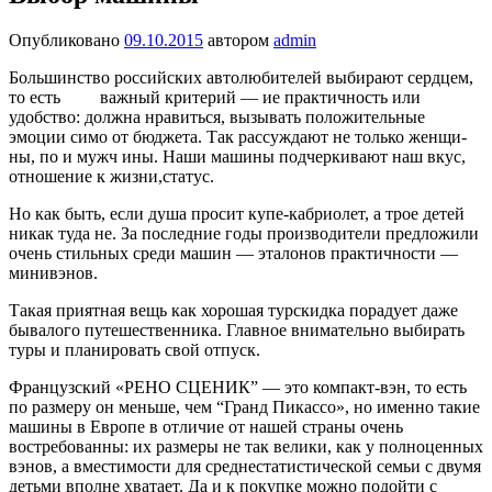
Опубликовано
09.10.2015
автором
admin
Большинство российских авто­любителей выбирают сердцем,
то есть важ­ный критерий — ие практич­ность или
удобство: должна нравиться, вызывать положительные
эмоции симо от бюджета. Так рассуждают не только женщи­
ны, по и мужч ины. Наши маши­ны подчеркивают наш вкус,
от­ношение к жизни,статус.
Но как быть, если душа просит купе-кабриолет, а трое детей
никак туда не. За последние годы производите­ли предложили
очень стильных среди машин — эталонов практично­сти —
минивэнов.
Такая приятная вещь как хорошая турскидка порадует даже
бывалого путешественника. Главное внимательно выбирать
туры и планировать свой отпуск.
Французский «РЕНО СЦЕНИК” — это компакт-вэн, то есть
по размеру он меньше, чем “Гранд Пикассо», но именно такие
машины в Европе в отличие от на­шей страны очень
востребованны: их размеры не так велики, как у полноценных
вэнов, а вместимости для среднестатисти­ческой семьи с двумя
детьми вполне хватает. Да и к покупке можно подойти с