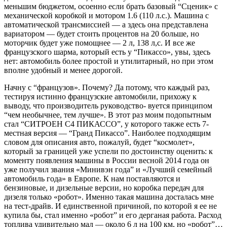
меньшим бюджетом, осоенно если брать базовый “Сценик» с
механической коробкой и мотором 1.6 (110 л.с.). Машина с
автоматической трансмиссией — а здесь она представлена
вариатором — будет стоить про­центов на 20 больше, но
моторчик будет уже помощнее — 2 л, 138 л,с. И все же
французского шарма, который есть у “Пи­кассо», увы, здесь
нет: автомобиль более простой и утилитар­ный, но при этом
вполне удобный и менее дорогой.
Начну с “французов». Почему? Да потому, что каждый раз,
тестируя истинно французские автомобили, прихожу к
выводу, что производитель руководство- вуется принципом
“чем необычнее, тем лучше». В этот раз моим подопытным
стал “СИТРОЕН С4 ПИКАССО”, у ко­торого также есть 7-
местная версия — “Гранд Пикассо”. Наиболее подходящим
словом для описания авто, пожалуй, будет “космолет»,
который за границей уже успели по до­стоинству оценить: к
моменту появления машины в России весной 2014 года он
уже получил звания «Минивэн года” и «Лучший семейный
автомобиль года» в Европе. К нам по­ставляются и
бензиновые, и дизельные версии, но коробка передач для
дизеля только «робот». Именно такая машина досталась мне
на тест-драйв. И единственной причиной, по которой я ее не
купила бы, стал именно «робот” и его дерганая работа. Расход
топлива удивительно мал — около 6 л на 100 км, но «робот”…