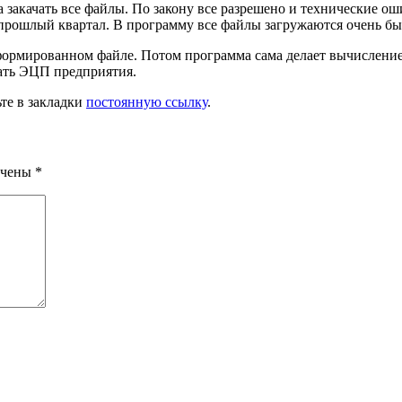
 закачать все файлы. По закону все разрешено и технические о
рошлый квартал. В программу все файлы загружаются очень быст
сформированном файле. Потом программа сама делает вычислени
ать ЭЦП предприятия.
ьте в закладки
постоянную ссылку
.
ечены
*