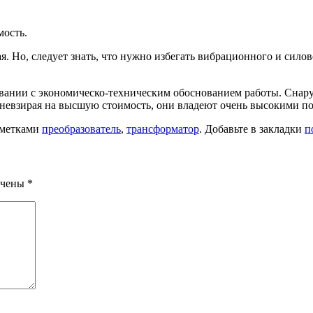
мость.
я. Но, следует знать, что нужно избегать вибрационного и сил
овании с экономическо-техническим обоснованием работы. Снар
 невзирая на высшую стоимость, они владеют очень высокими по
 метками
преобразователь
,
трансформатор
. Добавьте в закладки
п
ечены
*