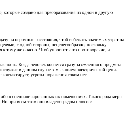
о, которые создано для преобразования из одной в другую
ачу на огромные расстояния, чтоб избежать значимых утрат на
елями, с одной стороны, нецелесообразно, поскольку
 к тому же опасно. Чтоб упростить это противоречие, и
асность. Когда человек коснется сразу заземленного предмета
о послужит в данном случае замыканием электрической цепи.
е контактирует, угрозы поражения током нет.
либо в специализированных их помещениях. Такого рода меры
. Но при всем этом они владеют рядом плюсов: