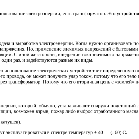
пользование электроэнергии, есть трансформатор. Это устройств
ача и выработка электроэнергии. Когда нужно организовать под
 напряжения. Но, применение значимых напряжений с бытовыми ц
ляции. С иной же стороны, внедрение тока значимого напряжения
 один раз, и задействуются разные их виды.
то использование электрических устройств таит определенную оп
ого провода, он может получить удар током, потому что его тел
рез трансформатор. Потому что его вторичная цепь с «землей» н
энергии, который, обычно, устанавливают снаружи подстанций 
ляции, возможен взрыв, пожар либо выброс отработанного масла
 катушек).
эксплуатироваться в спектре температур + 40 — (- 60) С.