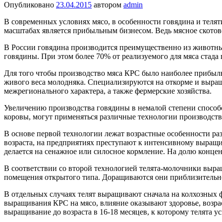
Опубликовано
23.04.2015
автором
admin
В современных условиях мясо, в особенности говядина и теля
масштабах является прибыльным бизнесом. Ведь мясное скотов
В России говядина производится преимущественно из животн
говядины. При этом более 70% от реализуемого для мяса стада
Для того чтобы производство мяса КРС было наиболее прибыл
живого веса молодняка. Специализируются на откорме и выращ
межрегионального характера, а также фермерские хозяйства.
Увеличению производства говядины в немалой степени способс
коровы, могут применяться различные технологии производств
В основе первой технологии лежат возрастные особенности раз
возраста, на предприятиях преступают к интенсивному выращи
делается на сенажное или силосное кормление. На долю концен
В соответствии со второй технологией телята-молочники выр
помещения открытого типа. Доращиваются они приблизительно
В отдельных случаях телят выращивают сначала на колхозных фе
выращивания КРС на мясо, влияние оказывают здоровье, возра
выращивание до возраста в 16-18 месяцев, к которому телята у