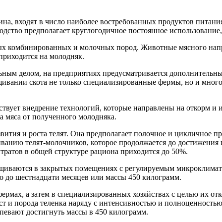
тина, входят в число наиболее востребованных продуктов питан
одство предполагает круглогодичное постоянное использование,
ых комбинированных и молочных пород. Животные мясного напра
 приходится на молодняк.
ьным делом, на предприятиях предусматривается дополнительны
ивании скота не только специализированные фермы, но и много
твует внедрение технологий, которые направлены на откорм и 
а мяса от полученного молодняка.
вития и роста телят. Она предполагает полочное и цикличное пр
ванию телят-молочников, которое продолжается до достижения 
тратов в общей структуре рациона приходится до 50%.
ащиваются в закрытых помещениях с регулируемым микроклимато
 до шестнадцати месяцев или массы 450 килограмм.
рмах, а затем в специализированных хозяйствах с целью их отко
ст и порода теленка наряду с интенсивностью и полноценность
спевают достигнуть массы в 450 килограмм.