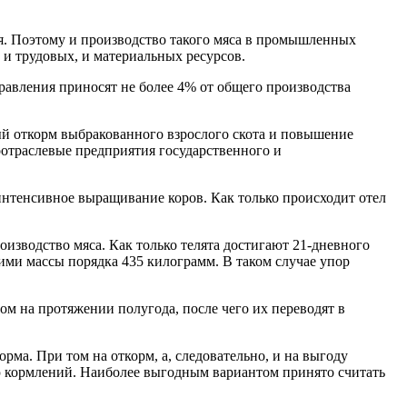
ия. Поэтому и производство такого мяса в промышленных
 и трудовых, и материальных ресурсов.
вления приносят не более 4% от общего производства
й откорм выбракованного взрослого скота и повышение
отраслевые предприятия государственного и
интенсивное выращивание коров. Как только происходит отел
оизводство мяса. Как только телята достигают 21-дневного
ими массы порядка 435 килограмм. В таком случае упор
м на протяжении полугода, после чего их переводят в
рма. При том на откорм, а, следовательно, и на выгоду
ю кормлений. Наиболее выгодным вариантом принято считать