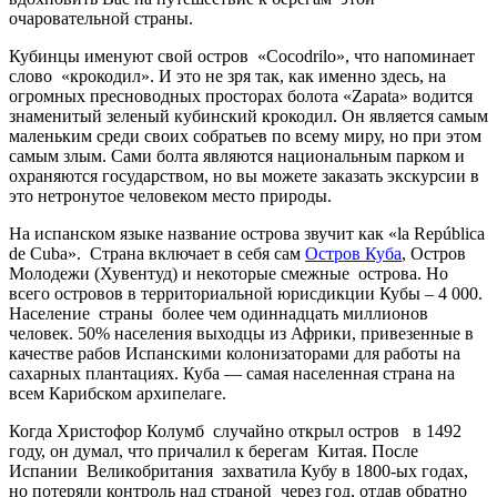
очаровательной страны.
Кубинцы именуют свой остров «Cocodrilo», что напоминает
слово «крокодил». И это не зря так, как именно здесь, на
огромных пресноводных просторах болота «Zapata» водится
знаменитый зеленый кубинский крокодил. Он является самым
маленьким среди своих собратьев по всему миру, но при этом
самым злым. Сами болта являются национальным парком и
охраняются государством, но вы можете заказать экскурсии в
это нетронутое человеком место природы.
На испанском языке название острова звучит как «la República
de Cuba». Страна включает в себя сам
Остров Куба
, Остров
Молодежи (Хувентуд) и некоторые смежные острова. Но
всего островов в территориальной юрисдикции Кубы – 4 000.
Население страны более чем одиннадцать миллионов
человек. 50% населения выходцы из Африки, привезенные в
качестве рабов Испанскими колонизаторами для работы на
сахарных плантациях. Куба — самая населенная страна на
всем Карибском архипелаге.
Когда Христофор Колумб случайно открыл остров в 1492
году, он думал, что причалил к берегам Китая. После
Испании Великобритания захватила Кубу в 1800-ых годах,
но потеряли контроль над страной через год, отдав обратно