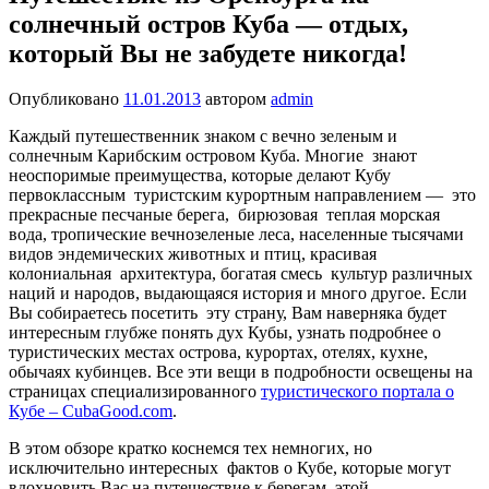
солнечный остров Куба — отдых,
который Вы не забудете никогда!
Опубликовано
11.01.2013
автором
admin
Каждый путешественник знаком с вечно зеленым и
солнечным Карибским островом Куба. Многие знают
неоспоримые преимущества, которые делают Кубу
первоклассным туристским курортным направлением — это
прекрасные песчаные берега, бирюзовая теплая морская
вода, тропические вечнозеленые леса, населенные тысячами
видов эндемических животных и птиц, красивая
колониальная архитектура, богатая смесь культур различных
наций и народов, выдающаяся история и много другое. Если
Вы собираетесь посетить эту страну, Вам наверняка будет
интересным глубже понять дух Кубы, узнать подробнее о
туристических местах острова, курортах, отелях, кухне,
обычаях кубинцев. Все эти вещи в подробности освещены на
страницах специализированного
туристического портала о
Кубе – CubaGood.com
.
В этом обзоре кратко коснемся тех немногих, но
исключительно интересных фактов о Кубе, которые могут
вдохновить Вас на путешествие к берегам этой