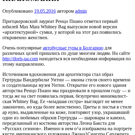
Опубликовано
19.05.2016
автором
admin
Притцкеровский лауреат Ренцо Пиано отметил первый
юбилей Max Mara Whitney Bag выпуском новой версии
«архитектурной» сумки, у которой на этот раз появились
откровенно женствен.
Очень популярные
автобусные туры в Болгарию
для
различных целей пришлись по душе многим людям. На сайте
http://doris-ua.com
находиться вся необходимая информация по
этому направлению.
Источником вдохновения для архитектора стал образ
Гертруды Вандербильт Уитни — иконы стиля своего времени
и создатель­ницы музея Уитни. Открытие его нового здания
авторства Ренцо Пиано мы празд­новали в прошлом году — и
тогда же на свет появилась первая, безупречно минималист­
ская Whitney Bag. Ее «младшая сестра» вы­глядит не менее
лаконично, но куда более женственно. Цветы и листья в стиле
ар нуво, выдавленные на коже, повторяют узор, украшавший
один из любимых образов Гертруды — шаровары и камзол,
переделанный из костюма авторства Леона Бакста для
«Русских сезонов». Именно в нем о^а изображена на пор­трете
кисти американского художника Джона1Сингера Сарджента.