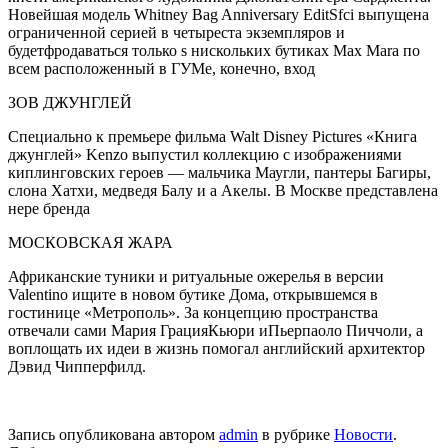
Новейшая модель Whitney Bag Anniversary EditSfci выпущена
ограни­ченной серией в четыреста экземпляров и
будетфродаваться только s нискольких бутиках Max Mara по
всем расположенный в ГУМе, конечно, вход
ЗОВ ДЖУНГЛЕЙ
Специально к премьере фильма Walt Disney Pictures «Книга
джунглей» Kenzo выпустил коллекцию с изображениями
киплинговских героев — мальчика Маугли, пантеры Багиры,
слона Хатхи, медведя Балу и а Акелы. В Москве представлена
нере бренда
МОСКОВСКАЯ ЖАРА
Африканские туники и ритуальные ожерелья в версии
Valentino ищите в новом бутике Дома, открывшемся в
гостинице «Метрополь». За концепцию пространства
отвечали сами Мария ГрацияКьюри иПьерпаоло Пиччоли, а
воплощать их идеи в жизнь помогал английский архитектор
Дэвид Чипперфилд.
Запись опубликована автором
admin
в рубрике
Новости
.