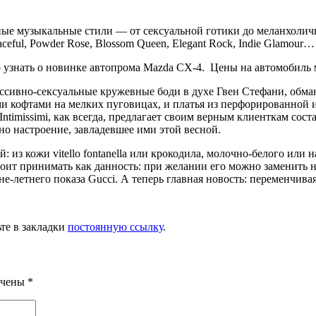
зные музыкальные стили — от сексуальной готики до меланхолич
ceful, Powder Rose, Blossom Queen, Elegant Rock, Indie Glamour…
узнать о новинке автопрома Mazda CX-4. Цены на автомобиль м
рессивно-сексуальные кружевные боди в духе Гвен Стефани, обм
ми кофтами на мелких пуговицах, и платья из перфорированной 
д Intimissimi, как всегда, пред­лагает своим верным клиенткам с
о настроение, завладевшее ими этой весной.
из кожи vitello fontanella или крокодила, молочно-белого или 
оит принимать как данность: при желании его можно заменить н
не-летнего показа Gucci. А теперь главная новость: переменчива
ьте в закладки
постоянную ссылку
.
ечены
*