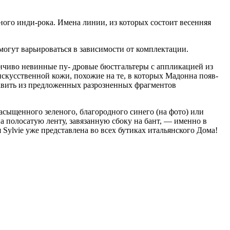
ного инди-рока. Имена линии, из которых состоит весенняя
огут варьироваться в зависимости от комплектации.
анчиво невинные пу- дровые бюстгальтеры с аппликацией из
искусственной кожи, похожие на те, в которых Мадонна появ­
оставить из предложенных разрозненных фрагментов
насыщенного зеленого, благородного синего (на фото) или
а полосатую ленту, завязанную сбоку на бант, — именно в
я Sylvie уже представлена во всех бутиках итальянского Дома!