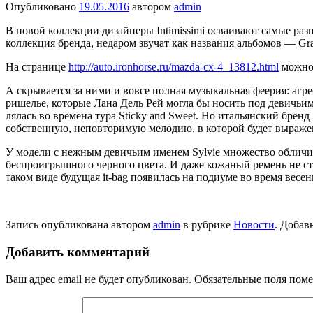
Опубликовано
19.05.2016
автором
admin
В новой коллекции дизайнеры Intimissimi осваивают самые ра
коллекция бренда, неда­ром звучат как названия альбомов — Gra
На странице
http://auto.ironhorse.ru/mazda-cx-4_13812.html
можно 
А скрывается за ними и вовсе полная музыкальная феерия: аг
рише­лье, которые Лана Дель Рей могла бы носить под девичьи
лялась во времена тура Sticky and Sweet. Но ита­льянский брен
собственную, неповторимую мелодию, в кото­рой будет выражен
У модели с нежным девичьим именем Sylvie множество обличий: 
беспроигрышного черного цвета. И даже кожаный ремень не ст
таком виде будущая it-bag появилась на подиуме во время весен
Запись опубликована автором
admin
в рубрике
Новости
. Добав
Добавить комментарий
Ваш адрес email не будет опубликован.
Обязательные поля пом