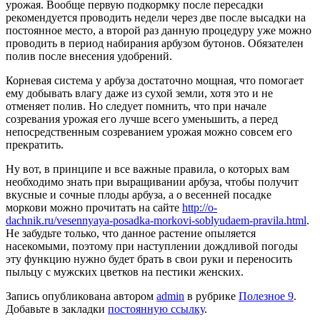
урожая. Вообще первую подкормку после пересадки
рекомендуется проводить недели через две после высадки на
постоянное место, а второй раз данную процедуру уже можно
проводить в период набирания арбузом бутонов. Обязателен
полив после внесения удобрений.
Корневая система у арбуза достаточно мощная, что помогает
ему добывать влагу даже из сухой земли, хотя это и не
отменяет полив. Но следует помнить, что при начале
созревания урожая его лучше всего уменьшить, а перед
непосредственным созреванием урожая можно совсем его
прекратить.
Ну вот, в принципе и все важные правила, о которых вам
необходимо знать при выращивании арбуза, чтобы получит
вкусные и сочные плоды арбуза, а о весенней посадке
моркови можно прочитать на сайте
http://o-
dachnik.ru/vesennyaya-posadka-morkovi-soblyudaem-pravila.html
.
Не забудьте только, что данное растение опыляется
насекомыми, поэтому при наступлении дождливой погоды
эту функцию нужно будет брать в свои руки и переносить
пыльцу с мужских цветков на пестики женских.
Запись опубликована автором
admin
в рубрике
Полезное 9
.
Добавьте в закладки
постоянную ссылку
.