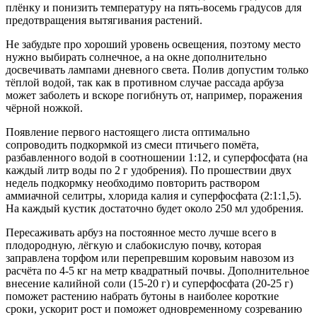
плёнку и понизить температуру на пять-восемь градусов для
предотвращения вытягивания растений.
Не забудьте про хороший уровень освещения, поэтому место
нужно выбирать солнечное, а на окне дополнительно
досвечивать лампами дневного света. Полив допустим только
тёплой водой, так как в противном случае рассада арбуза
может заболеть и вскоре погибнуть от, например, поражения
чёрной ножкой.
Появление первого настоящего листа оптимально
сопроводить подкормкой из смеси птичьего помёта,
разбавленного водой в соотношении 1:12, и суперфосфата (на
каждый литр воды по 2 г удобрения). По прошествии двух
недель подкормку необходимо повторить раствором
аммиачной селитры, хлорида калия и суперфосфата (2:1:1,5).
На каждый кустик достаточно будет около 250 мл удобрения.
Пересаживать арбуз на постоянное место лучше всего в
плодородную, лёгкую и слабокислую почву, которая
заправлена торфом или перепревшим коровьим навозом из
расчёта по 4-5 кг на метр квадратный почвы. Дополнительное
внесение калийной соли (15-20 г) и суперфосфата (20-25 г)
поможет растению набрать бутоны в наиболее короткие
сроки, ускорит рост и поможет одновременному созреванию