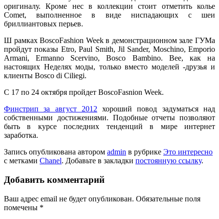
оригиналу. Кроме нес в коллекции стоит отметить колье
Comet, выполненное в виде ниспадающих с шеи
бриллиантовых перьев.
Ш рамках BoscoFashion Week в демонстрационном зале ГУМа
пройдут показы Etro, Paul Smith, Jil Sander, Moschino, Emporio
Armani, Ermanno Scervino, Bosco Bambino. Bee, как на
настоящих Неделях моды, только вместо моделей -друзья и
клиенты Bosco di Ciliegi.
С 17 по 24 октября пройдет BoscoFasnion Week.
Финстрип за август 2012
хороший повод задуматься над
собственными достижениями. Подобные отчеты позволяют
быть в курсе последних тенденций в мире интернет
заработка.
Запись опубликована автором
admin
в рубрике
Это интересно
с метками
Chanel
. Добавьте в закладки
постоянную ссылку
.
Добавить комментарий
Ваш адрес email не будет опубликован.
Обязательные поля
помечены
*