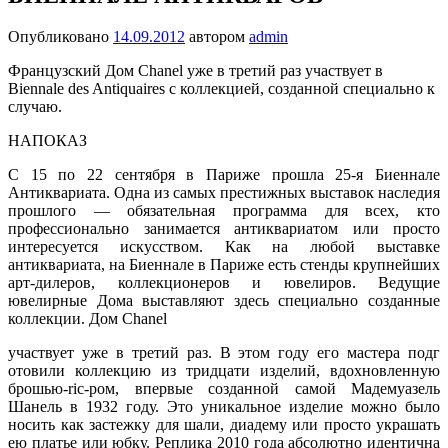
Опубликовано
14.09.2012
автором
admin
Французский Дом Chanel уже в третий раз участвует в
Biennale des Antiquaires с коллекцией, созданной специально к
случаю.
НАПОКАЗ
С 15 по 22 сентября в Париже прошла 25-я Биеннале
Антиквариата. Одна из самых престижных выставок наследия
прошлого — обязательная программа для всех, кто
профессионально занимается антиквариатом или просто
интересуется искусством. Как на любой выставке
антиквариата, на Биеннале в Париже есть стенды крупнейших
арт-дилеров, коллекционеров и ювелиров. Ведущие
ювелирные Дома выставляют здесь специально созданные
коллекции. Дом Chanel
участвует уже в третий раз. В этом году его мастера подг
отовили коллекцию из тридцати изделий, вдохновленную
брошью-ric-ром, впервые созданной самой Мадемуазель
Шанель в 1932 году. Это уникальное изделие можно было
носить как застежку для шали, диадему или просто украшать
ею платье или юбку. Реплика 2010 года абсолютно идентична