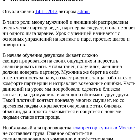
Опубликовано
14.11.2013
автором
admin
В танго роли меоду мужчиной и женщиной распределены
очень четко: партнер ведет, партнерша следует, и она не знает
ни одного шага заранее. Урок с ученицей начинается с
основных упражнений на контакт в паре, простых шагов и
поворотов.
В начале обучения девушкам бывает сложно
сконцентрироваться на своих ощущениях и перестать
анализировать шаги. Чтобы танец получился, женщина
должна доверять партнеру. Мужчина же берет на оебя
ответственность за пару, создает рисунок танца, заботится о
комфорте партнерши и исправляет возможные ошибки. Часть
двинений на уроке мы попробовали сделать в близком
контакте, когда мужчина и женщина обнимают друг друга.
Такой плотный контакт поначалу многих смущает, но со
временем людям открывается очарование этих близких
объятий, да и просто знакомиться и общаться с новыми
людьми становится проще.
Необходимый для производства
компрессор купить в Москве
не составляет труда. Главное обратиться в
специализированную компанию к профессионалам.