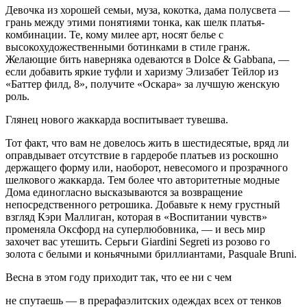
Девочка из хорошей семьи, муза, кокотка, дама полу­света —
грань между этими понятиями тонка, как шелк платья-
комбинации. Те, кому милее арт, носят белье с
высокохудожественными ботинками в стиле гранж.
Желающие бить наверняка одеваются в Dolce & Gabbana, —
ес­ли добавить яркие туфли и харизму Элизабет Тейлор из
«Баттер филд, 8», получите «Оскара» за лучшую женскую
роль.
Глянец нового жаккарда воспитывает тувешва.
Тот факт, что вам не довелось жить в шестидесятые, вряд ли
оправдывает отсутствие в гардеробе платьев из роскошно
держащего форму или, наоборот, неве­сомого и прозрачного
шелкового жаккарда. Тем более что авторитетные модные
Дома единогласно высказываются за возвращение
непосредственного ретрошика. Добавьте к не­му грустный
взгляд Кэри Маллиган, которая в «Воспитании чувств»
променяла Оксфорд на суперлюбовника, — и весь мир
захочет вас утешить. Серьги Giardini Segreti из розово го
золота с белы­ми и коньячными бриллиантами, Pasquale Bruni.
Весна в этом году приходит так, что ее ни с чем
не спутаешь — в прерафаэлитских одеждах всех от тенков