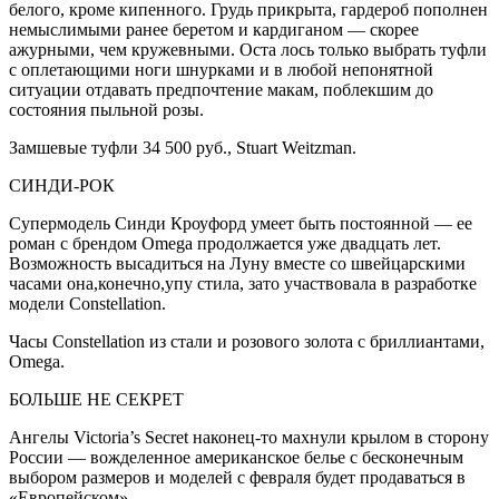
белого, кроме кипенного. Грудь прикрыта, гардероб пополнен
немыслимыми ранее беретом и кардиганом — скорее
ажурными, чем кружевными. Оста лось только выбрать туфли
с оплетающими ноги шнурка­ми и в любой непонятной
ситуации отдавать предпочте­ние макам, поблекшим до
состояния пыльной розы.
Замшевые туфли 34 500 руб., Stuart Weitzman.
СИНДИ-РОК
Супермодель Синди Кроуфорд умеет быть постоянной — ее
роман с брендом Omega про­должается уже двадцать лет.
Возможность вы­садиться на Луну вме­сте со швейцарскими
часами она,конечно,упу стила, зато участвовала в разработке
модели Constellation.
Часы Constellation из стали и розового золота с бриллиан­тами,
Omega.
БОЛЬШЕ НЕ СЕКРЕТ
Ангелы Victoria’s Secret наконец-то махнули крылом в сторону
России — вожделенное аме­риканское белье с бесконечным
вы­бором размеров и моделей с февра­ля будет продавать­ся в
«Европейском».