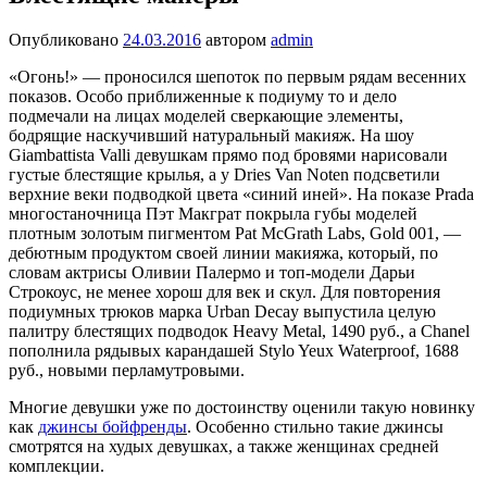
Опубликовано
24.03.2016
автором
admin
«Огонь!» — проносился шепоток по первым рядам весенних
показов. Особо приближенные к подиуму то и дело
подмечали на лицах моделей сверкающие эле­менты,
бодрящие наскучивший натуральный макияж. На шоу
Giambattista Valli девуш­кам прямо под бровями нарисовали
густые блестящие крылья, а у Dries Van Noten подсветили
верхние веки подводкой цвета «синий иней».
На показе Prada
много­станочница Пэт Макграт покрыла губы моделей
плотным золотым пигментом Pat McGrath Labs, Gold 001, —
дебютным продуктом своей линии макияжа, который, по
словам актрисы Оливии Палермо и топ-модели Дарьи
Строкоус, не менее хорош для век и скул. Для повторения
подиумных трюков марка Urban Decay выпустила целую
палитру блестящих подводок Heavy Metal, 1490 руб., a Chanel
пополнила рядывых карандашей Stylo Yeux Waterproof, 1688
руб., новыми перламутровыми.
Многие девушки уже по достоинству оценили такую новинку
как
джинсы бойфренды
. Особенно стильно такие джинсы
смотрятся на худых девушках, а также женщинах средней
комплекции.