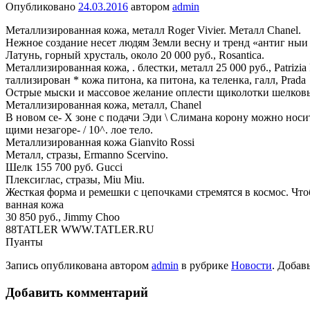
Опубликовано
24.03.2016
автором
admin
Металлизированная кожа, металл Roger Vivier. Металл Chanel.
Нежное создание несет людям Земли весну и тренд «антиг ныи
Латунь, горный хрусталь, около 20 000 руб., Rosantica.
Металлизированная кожа, . блестки, металл 25 000 руб., Patrizia 
таллизирован * кожа питона, ка питона, ка теленка, галл, Prada
Острые мыски и массовое желание оплести щиколотки шелковы
Металлизированная кожа, металл, Chanel
В новом се- X зоне с подачи Эди \ Слимана корону можно носи
щими незагоре- / 10^. лое тело.
Металлизированная кожа Gianvito Rossi
Металл, стразы, Ermanno Scervino.
Шелк 155 700 руб. Gucci
Плексиглас, стразы, Miu Miu.
Жесткая форма и ремешки с цепочками стремятся в космос. Что
ванная кожа
30 850 руб., Jimmy Choo
88TATLER WWW.TATLER.RU
Пуанты
Запись опубликована автором
admin
в рубрике
Новости
. Добав
Добавить комментарий