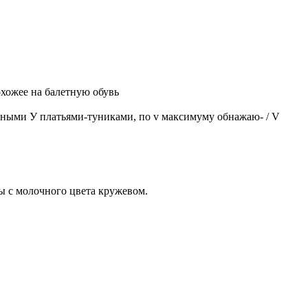
хожее на балетную обувь
льными У платьями-туниками, по v максимуму обнажаю- / V
ы с молочного цвета кружевом.