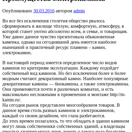
Опубликовано
30.03.2016
автором
admin
Во все без исключения столетия общество рвалось
сформировать в жилище тёплую, комфортную, атмосферу, в
которой станет уютно абсолютно всем, и семье, и товарищам.
Уже давно данное чувство презентовала обыкновенная
каменка, однако на сегодняшний день имеется наиболее
нынешний и практичный ресурс пламени – камин,
электрокамин.
В настоящий период имеется определенное число видов
каминов по критериям эксплуатации. Каждому подойдет
собственный вид каминов. Но без исключения более и более
модным считают декоративный камин. Наиболее популярные
декоративные камины — биокамины, а также электрокамины.
Они применяются почти в различных комнатах, и есть
максимально несложными в применении и монтаже http://m-
kamin.ru/.
На сегодня рынок представлен многообразием товаров. В
данное время столь разных каминов и электрокаминов,
каждый со своим дизайном, что глаза разбегаются.
До этих времен полагалось, то что обладать в здании камином
могут лишь собственники собственных зданий, а владельцы
простых квартир могут лишь думать о такого рода богатстве.