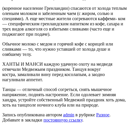
(коренное население Гренландии) спасаются от холода теплым
оленьим молоком и забеленным чаем (с жиром, солью и
специями). А еще местные жители согреваются каффеми- ком
— специфическим гренландским напитком из кофе, сахара и
трех видов алкоголя со взбитыми сливками (часто еще и
поджигают при подаче).
Обычное молоко с медом и горячий кофе с корицей или
сливками — то, что нужно уставшей от холода душе и
озябшему телу.
ХАНТЫ И МАНСИ каждую удачную охоту на медведя
отмечали Медвежьим праздником. Танцуя вокруг
костра, замаливали вину перед косолапым, а заодно
нагуливали аппетит.
Танцы — отличный способ согреть­ся, снять мышечное
напряжение, поднять настроение. Если одолевает зимняя
хандра, устройте собственный Медвежий праздник хоть дома,
хоть на танцполе ночного клуба или на природе.
Запись опубликована автором
admin
в рубрике
Разное
.
Добавьте в закладки
постоянную ссылку
.