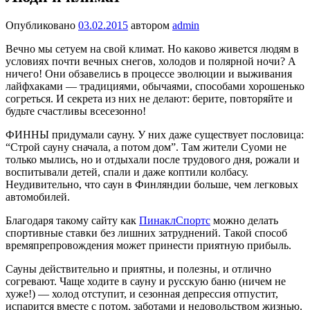
Опубликовано
03.02.2015
автором
admin
Вечно мы сетуем на свой климат. Но каково живется людям в
условиях почти вечных снегов, холодов и полярной ночи? А
ничего! Они обзавелись в процессе эволюции и выживания
лайфхаками — традициями, обычаями, способами хорошенько
согреться. И секрета из них не делают: берите, повторяйте и
будьте счастливы всесезонно!
ФИННЫ придумали сауну. У них даже существует пословица:
“Строй сауну сначала, а потом дом”. Там жители Суоми не
только мылись, но и отдыхали после трудового дня, рожали и
воспитывали детей, спали и даже коптили колбасу.
Неудивительно, что саун в Финляндии больше, чем легковых
автомобилей.
Благодаря такому сайту как
ПинаклСпортс
можно делать
спортивные ставки без лишних затруднений. Такой способ
времяпрепровождения может принести приятную прибыль.
Сауны действительно и приятны, и полезны, и отлично
согревают. Чаще ходите в сауну и русскую баню (ничем не
хуже!) — холод отступит, и сезонная депрессия отпустит,
испарится вместе с потом, заботами и недовольством жизнью.