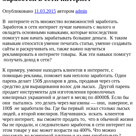
Опубликовано
11.03.2015
автором
admin
В интернете есть множество возможностей заработать.
Заработок в сети интернет лучше начинать с малого и
овладеть основными навыками, которые впоследствии
помогут вам начать зарабатывать большие деньги. К таким
навыкам относится умение печатать статьи, умение создавать
сайты и раскручивать их, также важно научиться
рекламировать в интернете товары. Как эти навыки помогут
получать доход в сети?
К примеру, умение находить клиентов в интернете, с
помощью рекламы, поможет вам неплохо заработать. Один
парень делает 150$ долларов в день, продавая через сеть
средство для выращивания волос для лысых. Другой парень
продает инструменты для изготовления проволочных
ювелирных украшений и делает в месяц по 40000$. Если бы
они пытались это делать через магазины — они, наверное, и
100$ не заработали бы. Где бы первый искал столько лысых
людей, а второй ювелиров. Научившись искать клиентов
через интернет, вы сможете продать то, что в обычной жизни
бы не продали, и следовательно заработок в сети интернет на
этом товаре у вас может возрасти на 400%. Что можно
продавать во всемирной паутине и на чем зарабатывать?