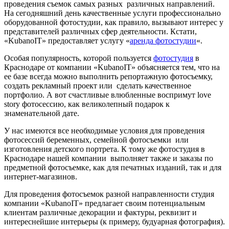
проведения съемок самых разных различных направлений.
На сегодняшний день качественные услуги профессионально
оборудованной фотостудии, как правило, вызывают интерес у
представителей различных сфер деятельности. Кстати,
«KubanoIT» предоставляет услугу «
аренда фотостудии
«.
Особая популярность, которой пользуется
фотостудия
в
Краснодаре от компании «KubanoIT» объясняется тем, что на
ее базе всегда можно выполнить репортажную фотосъемку,
создать рекламный проект или сделать качественное
портфолио. А вот счастливые влюбленные воспримут love
story фотосессию, как великолепный подарок к
знаменательной дате.
У нас имеются все необходимые условия для проведения
фотосессий беременных, семейной фотосъемки или
изготовления детского портрета. К тому же фотостудия в
Краснодаре нашей компании выполняет также и заказы по
предметной фотосъемке, как для печатных изданий, так и для
интернет-магазинов.
Для проведения фотосъемок разной направленности студия
компании «KubanoIT» предлагает своим потенциальным
клиентам различные декорации и фактуры, реквизит и
интереснейшие интерьеры (к примеру, будуарная фотография).