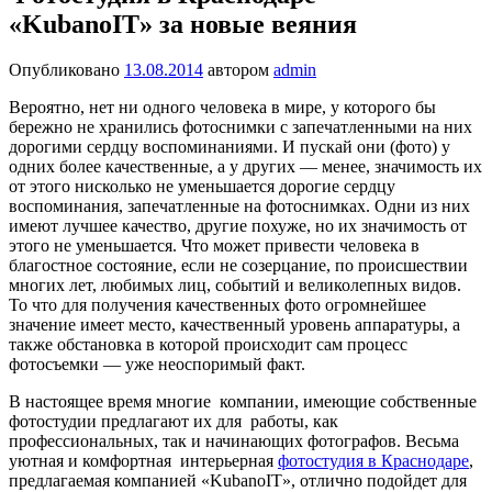
«KubanoIT» за новые веяния
Опубликовано
13.08.2014
автором
admin
Вероятно, нет ни одного человека в мире, у которого бы
бережно не хранились фотоснимки с запечатленными на них
дорогими сердцу воспоминаниями. И пускай они (фото) у
одних более качественные, а у других — менее, значимость их
от этого нисколько не уменьшается дорогие сердцу
воспоминания, запечатленные на фотоснимках. Одни из них
имеют лучшее качество, другие похуже, но их значимость от
этого не уменьшается. Что может привести человека в
благостное состояние, если не созерцание, по происшествии
многих лет, любимых лиц, событий и великолепных видов.
То что для получения качественных фото огромнейшее
значение имеет место, качественный уровень аппаратуры, а
также обстановка в которой происходит сам процесс
фотосъемки — уже неоспоримый факт.
В настоящее время многие компании, имеющие собственные
фотостудии предлагают их для работы, как
профессиональных, так и начинающих фотографов. Весьма
уютная и комфортная интерьерная
фотостудия в Краснодаре
,
предлагаемая компанией «KubanoIT», отлично подойдет для