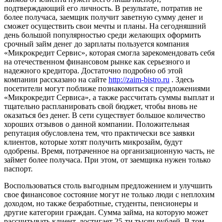
подтверждающий его личность. В результате, потратив не
более получаса, заемщик получит заветную сумму денег и
сможет осуществить свои мечты и планы. На сегодняшний
день большой популярностью среди желающих оформить
срочный займ денег до зарплаты пользуется компания
«Микрокредит Сервис», которая смогла зарекомендовать себя
на отечественном финансовом рынке как серьезного и
надежного кредитора. Достаточно подробно об этой
компании рассказано на сайте
http://zaim-bistro.ru
. Здесь
посетители могут поближе познакомиться с предложениями
«Микрокредит Сервиса», а также рассчитать суммы выплат и
тщательно распланировать свой бюджет, чтобы вновь не
оказаться без денег. В сети существует большое количество
хороших отзывов о данной компании. Положительная
репутация обусловлена тем, что практически все заявки
клиентов, которые хотят получить микрозайм, будут
одобрены. Время, потраченное на организационную часть, не
займет более получаса. При этом, от заемщика нужен только
паспорт.
Воспользоваться столь выгодным предложением и улучшить
свое финансовое состояние могут не только люди с неплохим
доходом, но также безработные, студенты, пенсионеры и
другие категории граждан. Сумма займа, на которую может
рассчитывать клиент, достигает 25-ти тысяч рублей. В том