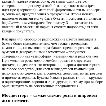
каждый человек неповторим, он видит один цветок
совершенно по-разному, а любой мастер своего дела (речь
идет про флористов) имеет свой фирменный стиль, «почерк»
и, опять же, представления о прекрасном. Чтобы понять,
насколько разными могут быть букеты, посмотрите примеры
http://www.moscvettorg.ru/collection/rozy-3 — согласитесь,
шикарный и уместный вариант сможет подобрать для себя
каждый покупатель.
Как правило, свободное расположение цветов выглядит в
букете более привлекательно, чем тесная громоздкая
композиция, но вы можете разбавить прелесть роз лентами,
бумагой и декоративными элементами – получится
совершенно иная «атмосфера», незаменимая в ряде случаев.
При желании розы можно комбинировать и с другими
цветами, но делается это осторожно – царица цветов терпит
не любое соседство. Для крепления деталей композиции
используются держатели, проволока, ленточки, нити, рогожа
и прочие материалы. Букеты бывают разных типов – круглые
и односторонние, хороши и те, и другие, поэтому при выборе
ориентируйтесь на собственные предпочтения.
Мосцветторг – самые свежие розы в широком
ассортименте