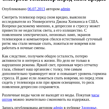
Опубликовано
06.07.2013
автором
admin
Смотреть телевизор перед сном вредно, выяснили
исследователи из Университета Джона Хопкинса в США.
Вопреки расхожему мнению, к депрессии и стрессу может
привести не недостаток света, а его излишество. С
появлением электрических, неоновых ламп, экранов
телевизоров и компьютеров сбился естественный суточный
ритм: мы стали меньше спать, ложиться не вовремя или
работать в ночные смены.
Как следствие, получаем общую усталость, потерю
активности и интереса к жизни. Но дело не только в
нарушении режима. Яркий свет, проникая через сетчатку
глаза, сбивает наш организм с толку, тем самым
дополнительно травмирует мозг и повышает уровень гормона
стресса. И даже если ложиться спать вовремя, но перед этим
сидеть у телевизора или при ярком освещении, то риск
появления депрессии сохраняется.
Различные виды часов не выходят из моды. Покупая
часы
оптом
можно значительно сэкономить на издержках.
Запись опубликована автором
admin
в рубрике
Здоровье
.