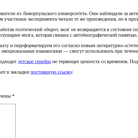
ователи из Ливерпульского университета. Они наблюдали за ак
м участники эксперимента читали те же произведения, но в проз
работав поэтический оборот, мозг не возвращается в состояние 
олушарии мозга, которая связана с автобиографической памятью.
опыту и переформатируем его согласно новым литературно-эстет
 эмоциональные взаимосвязи — смогут использовать при лечени
подходит
детское серебро
не теряющее ценность со временем. По
ьте в закладки
постоянную ссылку
.
ечены
*