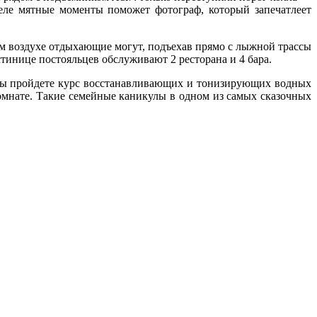
теле мятные моменты поможет фотограф, который за­печатлеет
м воздухе отдыхающие могут, подъехав прямо с лыжной трассы
стинице постояльцев обслужи­вают 2 ресторана и 4 бара.
 вы пройдете курс восста­навливающих и тонизирующих водных
омнате. Такие семейные каникулы в одном из самых ска­зочных