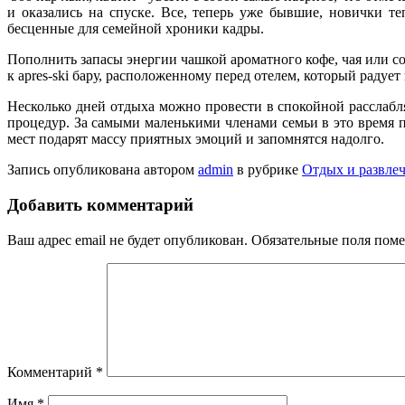
и оказа­лись на спуске. Все, теперь уже бывшие, новички т
бесценные для семей­ной хроники кадры.
Пополнить запасы энергии чашкой ароматного кофе, чая или 
к apres-ski бару, расположенному перед отелем, который радует
Несколько дней отдыха можно провести в спокойной расслаб­
процедур. За самыми ма­ленькими членами семьи в это время 
мест подарят массу приятных эмоций и запом­нятся надолго.
Запись опубликована автором
admin
в рубрике
Отдых и развле
Добавить комментарий
Ваш адрес email не будет опубликован.
Обязательные поля пом
Комментарий
*
Имя
*