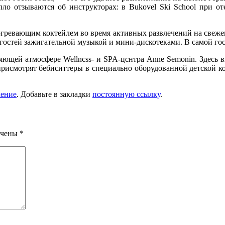
епло отзываются об инструкторах: в Bukovel Ski School при о
согревающим коктейлем во время активных развлечений на свеже
 го­стей зажигательной музыкой и мини-дискотеками. В самой го­
ляющей атмосфере Wellncss- и SPA-цснтра Anne Semonin. Здесь
присмотрят бебиситтеры в специально оборудованной дет­ской к
чение
. Добавьте в закладки
постоянную ссылку
.
ечены
*