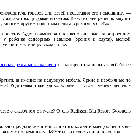
нроизводитель товаров дли детей представил его помощницу —
о с алфавитом, цифрами и счетом. Вместе с ней ребепок выучит
учку многим другим полезным вещам в режиме «Учеба».
, при этом будет подмигивать в такт огоньками на встроенном
 у ребенка сен­сорных навыков (зрения и слуха), мелкой
а украинском или русском языке.
азерная резка металла цена
на которую становиться всё более
обратить внимание на надувную мебель. Яркие и необычные по
деса! Родителям тоже удовольствие — стоит мебель дешевле
те о сказочном отпуске? Отель Radisson Blu Resort, Буковель
циально предназн аче и ной для этого комнате вмещающей около
ы рядом с подъемником Л&7: только пере­ступили порог холла —