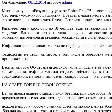
Опубликовано
08.12.2014
автором
admin
Мягкая игрушка «Розумне цуценя от Fisher-Price™ помог­ла 
Сестричку «Розумного цуцсняти». Новая игрушка вместе с вами
так­же цвета и названия частей тела. Сестричка подскажет, ка
Развлечет она и крох от 3 до 18 месяцев: если вы включите 
сердеч­ке. Лапки, животик и ушки игрушки мгновенно ре
моторики,зрительно­двигательной координации и ло­гического 
Информацию о новинках, советы по подбору игр и воспита­нию
Технологии не стоят на месте, в том числе и обработка ме
привлекательной.
Взойти на трон Обустраивая детскую, хочется сделать ее ую
форме кресла, пуфы и манежи создадут обстановку, в кото
традиционной, а управляться с ней гораздо проще — например,
НА СТАРТ: ГОРНЫЙ СЕЗОН ОТКРЫТ!
Вы не представляете отдыха зимой без лыж или сноуборда? А 
предоставляет все возможности для незабываемых зимних кани
подход найдут к любо­му ученику. Здесь же можно купить абон
5оо пар лыж, хватит увезти с собой самые паерное, что отмеч