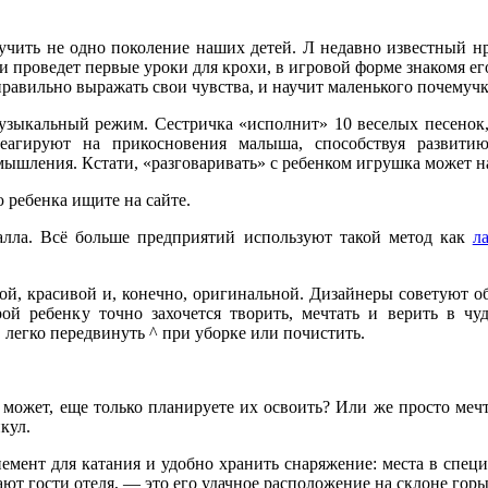
обучить не одно поколение на­ших детей. Л недавно известный 
 проведет первые уроки для кро­хи, в игровой форме знакомя ег
к пра­вильно выражать свои чувства, и научит маленького почем
музы­кальный режим. Сестричка «ис­полнит» 10 веселых песенок
агируют на прикосновения малыша, спо­собствуя развитию
мышления. Кстати, «разговаривать» с ребенком игрушка может н
 ребенка ищите на сайте.
талла. Всё больше предприятий используют такой метод как
л
тной, красивой и, конечно, оригинальной. Дизайнеры советуют 
рой ребенку точно захочется творить, мечтать и верить в чу
 легко передвинуть ^ при уборке или почистить.
может, еще только планируете их освоить? Или же просто мечтае
кул.
е­мент для катания и удобно хранить сна­ряжение: места в спе­
ают гости отеля, — это его удачное располо­жение на склоне гор