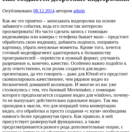
Опубликовано
08.12.2014
автором
admin
Как же это приятно – записывать видеоролик на основе
забавного события, ведь его потом так интересно
просматривать! Но часто сделать запись с помощью
видеокамеры или камеры с телефона бывает мало – предстоит
обработать свою видюшку, добавить подписи, поправить
картинку, убрать ненужные моменты. Кроме того, хочется
готовый видеофрагмент адаптировать к большинству
проигрывателей – перевести в нужный формат, улучшить
разрешение и, конечно, качество. Особенно важно подойти к
делу ответственно, если ролик создается для видео-
презентации, да что говорить – даже для Ютюб его предстоит
скомпилировать качественнее, чем рядовое видео из
бесконечной домашней коллекции.
И многие из вас уже
столкнулись с тем, что базовый Moviemaker, с помощью
которого предполагается создание видео для windows, почему-
то не выпускает действительно идеальное видео. Так мы
приходим к мысли, что для операций типа конвертации
видео, его обработки и просто создания «с нуля» необходима
намного более продвинутая прога. Как правило, в ней
присутствует развернутый функционал, а также
предусматриваются разного рода дополнительные опции, с