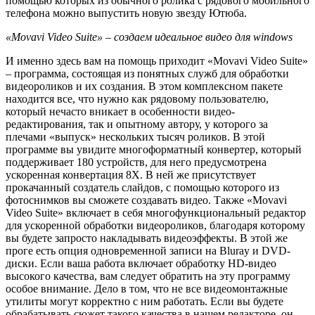
помощью которых из обычного ролика с рядового мобильного
телефона можно выпустить новую звезду Ютюба.
«Movavi Video Suite» – создаем идеальное видео для windows
И именно здесь вам на помощь приходит «Movavi Video Suite»
– программа, состоящая из понятных служб для обработки
видеороликов и их создания. В этом комплексном пакете
находится все, что нужно как рядовому пользователю,
который нечасто вникает в особенности видео-
редактирования, так и опытному автору, у которого за
плечами «выпуск» нескольких тысяч роликов. В этой
программе вы увидите многоформатный конвертер, который
поддерживает 180 устройств, для него предусмотрена
ускоренная конвертация 8Х. В ней же присутствует
прокачанный создатель слайдов, с помощью которого из
фотоснимков вы сможете создавать видео. Также «Movavi
Video Suite» включает в себя многофункциональный редактор
для ускоренной обработки видеороликов, благодаря которому
вы будете запросто накладывать видеоэффекты. В этой же
проге есть опция одновременной записи на Bluray и DVD-
диски. Если ваша работа включает обработку HD-видео
высокого качества, вам следует обратить на эту программу
особое внимание. Дело в том, что не все видеомонтажные
утилиты могут корректно с ним работать. Если вы будете
обрабатывать сюжет такого качества в нашем редакторе, он