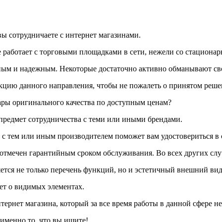
 вы сотрудничаете с интернет магазинами.
е работает с торговыми площадками в сети, нежели со стациона
нным и надежным. Некоторые достаточно активно обманывают св
укцию данного направления, чтобы не пожалеть о принятом реш
вары оригинального качества по доступным ценам?
 предмет сотрудничества с теми или иными брендами.
т с тем или иным производителем поможет вам удостовериться в
 отмечен гарантийным сроком обслуживания. Во всех других слу
яется не только перечень функций, но и эстетичный внешний вид
дет о видимых элементах.
рнет магазина, который за все время работы в данной сфере не 
 именно то, что вы ищите!