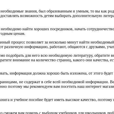
е необходимые знания, был образованным и умным, то вы как ро
оставлять возможность детям выбирать дополнительную литерату
 необходимо найти хороших посредников, начать сотрудничеств
годным ценам.
данный процесс позволяет за несколько минут найти необходимый
т различную информацию, работают, общаются с друзьями, учатся
димо подобрать для него всю необходимую литературу, обратите
атите внимание на количество страниц, какого они качества, е
ать, информация должна хорошо быть изложена, от этого будет з
раницами, не содержат в себе всей необходимой информации. Ве
енно поэтому мы рекомендуем вам посетить наш интернет магази
нига и учебное пособие будет иметь высокое качество, поэтому
о сможем вам помочь с выбором учебников для школьников люб