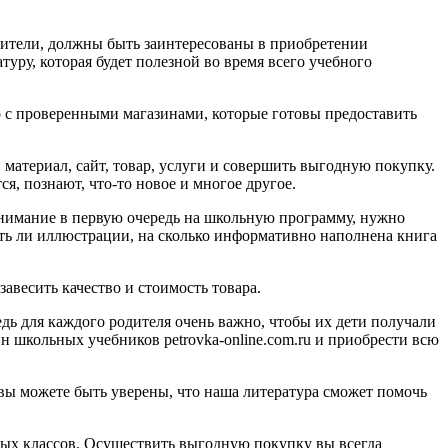
дители, должны быть заинтересованы в приобретении
ру, которая будет полезной во время всего учебного
о с проверенными магазинами, которые готовы предоставить
 материал, сайт, товар, услуги и совершить выгодную покупку.
, познают, что-то новое и многое другое.
 внимание в первую очередь на школьную программу, нужно
сть ли иллюстрации, на сколько информативно наполнена книга
авесить качество и стоимость товара.
дь для каждого родителя очень важно, чтобы их дети получали
н школьных учебников petrovka-online.com.ru и приобрести всю
 вы можете быть уверены, что наша литература сможет помочь
ых классов. Осуществить выгодную покупку вы всегда