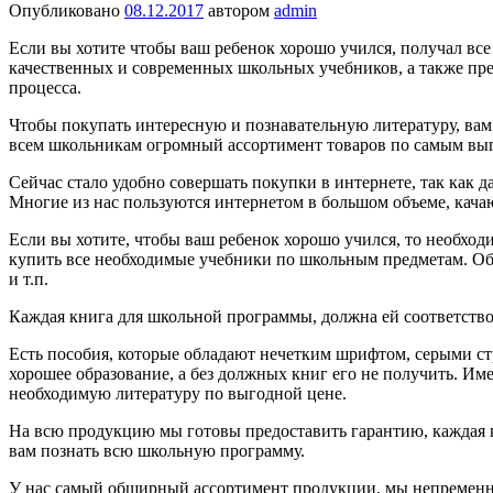
Опубликовано
08.12.2017
автором
admin
Если вы хотите чтобы ваш ребенок хорошо учился, получал вс
качественных и современных школьных учебников, а также пред
процесса.
Чтобы покупать интересную и познавательную литературу, вам
всем школьникам огромный ассортимент товаров по самым вы
Сейчас стало удобно совершать покупки в интернете, так как 
Многие из нас пользуются интернетом в большом объеме, качаю
Если вы хотите, чтобы ваш ребенок хорошо учился, то необхо
купить все необходимые учебники по школьным предметам. Обр
и т.п.
Каждая книга для школьной программы, должна ей соответствов
Есть пособия, которые обладают нечетким шрифтом, серыми ст
хорошее образование, а без должных книг его не получить. Им
необходимую литературу по выгодной цене.
На всю продукцию мы готовы предоставить гарантию, каждая к
вам познать всю школьную программу.
У нас самый обширный ассортимент продукции, мы непременн