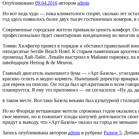
Опубликовано
09.04.2016
автором
admin
Но вот ведь чудо — пока климатологи спорят, сколько лет ост
год здесь появилось более двух тысяч гостиничных номеров, в 
Современные городские жители привыкли ценить комфорт. Осо
профессионально будет смонтирован кондиционер во многом за
Томми Хилфигер привел в порядок и обставил правильной винт
пяти­десятые Seville Beach Hotel. К старым памят­никам архи
променад Хай-Лайн. Левайн выстроил в Майами парков­ку, на ко
швейцарцев Herzog & de Meuron.
Главный двигатель нынешнего бума — «Арт-Базель», угнездивши
красиво селить и модно кормить. Нынешний директор ярмарки 
для евреев на пенсии. Он тогда был арт-критиком и всем гово
планируется. Я ему это при­помнил — он согласился: «Ну да, д
в таком месте. Все-таки Базель веками был культурной столиц
Но во Флориде ветшающие мотели сороковых годов оказались в
свое мнение, но и пожинает плоды кипучей деятельности своег
придут к вы­воду, что «Арт-Базель» оказал на город не меньше
Запись опубликована автором
admin
в рубрике
Разное 5
. Добав