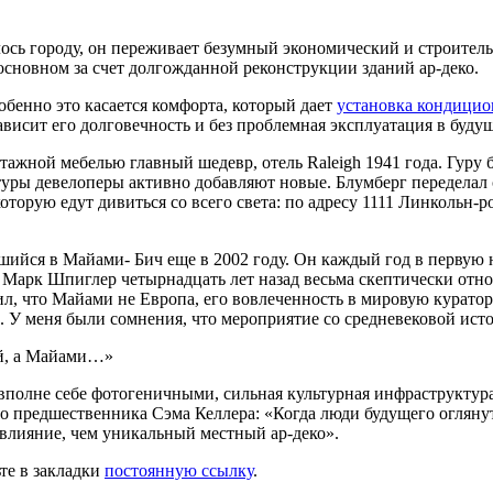
алось городу, он переживает безумный экономи­ческий и строит
основном за счет долгождан­ной реконструкции зданий ар-деко.
бенно это касается комфорта, который дает
установка кондицио
висит его долговечность и без проблемная эксплуатация в буду
ажной мебелью главный шедевр, отель Raleigh 1941 года. Гуру
тектуры девелоперы активно добавляют новые. Блумберг передела
торую едут дивиться со всего света: по адресу 1111 Линкольн-ро
йся в Майами- Бич еще в 2002 году. Он каждый год в пер­вую н
Марк Шпиглер четырнадцать лет назад весьма скептически отно
рил, что Майами не Европа, его вовлеченность в мировую курат
а. У меня были сомнения, что мероприятие со средневековой ист
ей, а Майами…»
полне себе фотогеничными, сильная культурная инфраструкту­р
о предшественника Сэма Келлера: «Когда люди будущего оглянут
е влияние, чем уникальный местный ар-деко».
ьте в закладки
постоянную ссылку
.