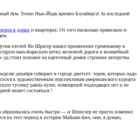
ельный бум. Точно Нью-Йорк времен Блумберга! За последний
неров в домах
и квартирах. От того насколько правильно и
щем.
 бутик-отелей Ян Шрагер нашел применение гремевшему в
л старую нью-йоркскую ветку железной до­роги в волшебный
- уд стоит похожее на карточный до­мик строение авторства
еделю декабря собирает в городе джетсет- теров, которых надо
сился к художественным пер­спективам американского курорта
орскую тусовку равна нулю, помещений подходящих нет и не
орией может состояться ^
а образовалась очень быстро — и Шпиглер не просто изменил
ся на этот период в истории Майами-Бич, они, я думаю,