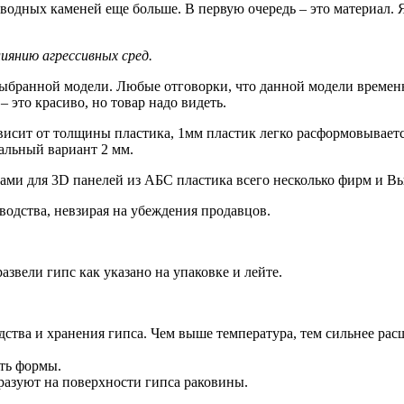
дводных каменей еще больше. В первую очередь – это материал.
иянию агрессивных сред.
выбранной модели. Любые отговорки, что данной модели времен
 это красиво, но товар надо видеть.
исит от толщины пластика, 1мм пластик легко расформовываетс
альный вариант 2 мм.
и для 3D панелей из АБС пластика всего несколько фирм и Вы и
водства, невзирая на убеждения продавцов.
звели гипс как указано на упаковке и лейте.
ства и хранения гипса. Чем выше температура, тем сильнее ра
ыть формы.
разуют на поверхности гипса раковины.