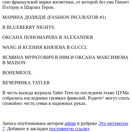
сию французской марки косметики, от которой без ума Гвинет
Пэлтроу и Шарлиз Терон.
МАРИНА ДОЛИДЗЕ (FASHION INCUBATOR #1)
В BLUEBERRY NIGHTS.
ОКСАНА ПОНОМА­РЕВА В ALEXANDER
WANG И КСЕНИЯ КНЯЗЕВА В GUCCI.
ЯСМИНА МУРАТО­ВИЧ В Н8М И ОКСАНА МАКСИМОВА
В MAISON
BOHEMIOUE.
ВЕЧЕРИНКА TATLER
В честь выхода журнала Tatter Teen на последнем этаже ЦУМа
собрались наследники громких фамилий. Родите^ могут спать
спо­койно: честь семьи в надежных руках.
Запись опубликована автором
admin
в рубрике
Это интересно
7
. Добавьте в закладки
постоянную ссылку
.