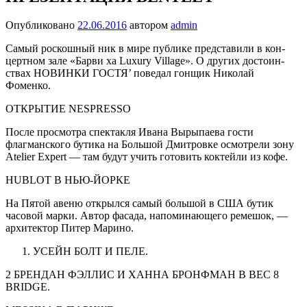
Опубликовано
22.06.2016
автором
admin
Самый роскошный ник в мире публике представили в кон­
цертном зале «Барви ха Luxury Village». О других достоин­
ствах НОВИНКИ ГОСТЯ’ поведал гонщик Николай
Фоменко.
ОТКРЫТИЕ NESPRESSO
После просмотра спектакля Ивана Вырыпаева гости
флагманского бутика на Большой Дмитровке осмот­рели зону
Atelier Expert — там будут учить готовить коктейли из кофе.
HUBLOT В НЬЮ-ЙОРКЕ
На Пятой авеню открылся самый большой в США бутик
часовой марки. Автор фасада, напоминающего ремешок, —
архитектор Питер Марино.
УСЕЙН БОЛТ И ПЕЛЕ.
2 БРЕНДАН ФЭЛЛИС И ХАННА БРОНФМАН В ВЕС 8
BRIDGE.