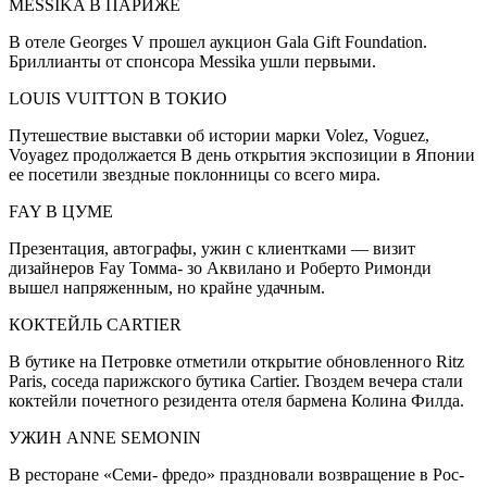
MESSIKA В ПАРИЖЕ
В отеле Georges V прошел аукцион Gala Gift Foundation.
Бриллианты от спон­сора Messika ушли первыми.
LOUIS VUITTON В ТОКИО
Путешествие вы­ставки об истории марки Volez, Voguez,
Voyagez продол­жается В день от­крытия экспозиции в Японии
ее посети­ли звездные поклон­ницы со всего мира.
FAY В ЦУМЕ
Презентация, автографы, ужин с клиентками — визит
дизайнеров Fay Томма- зо Аквилано и Роберто Римонди
вышел напряжен­ным, но крайне удачным.
КОКТЕЙЛЬ CARTIER
В бутике на Петров­ке отметили откры­тие обновленного Ritz
Paris, соседа парижского бутика Cartier. Гвоздем ве­чера стали
коктейли почетного резиден­та отеля бармена Колина Филда.
УЖИН ANNE SEMONIN
В ресторане «Семи- фредо» праздновали возвращение в Рос­