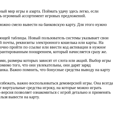
ый мир игры и азарта. Поймать удачу здесь легко, если
еть огромный ассортимент игровых предложений.
можно смело вывести на банковскую карту. Для этого нужно
вающей таблицы. Новый пользователь системы указывает свои
ой почты, реквизиты электронного кошелька или карты. На
очно пройти по ссылке или ввести код активации в нужное
арантированным поощрением, который начисляется сразу же.
ами, размеры которых зависят от слота или акций. Выбор игры
имо того, что они увлекательны, они дарят заряд
анка. Важно помнить, что бонусные средства выводу на карту
 избежать, важно воспользоваться демоверсией игры. Она всегда
т виртуальные средства игроку, на которые можно играть
-версия позволяет ознакомиться с игрой детально и применять
ьзя вывести на карту.