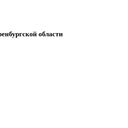
енбургской области