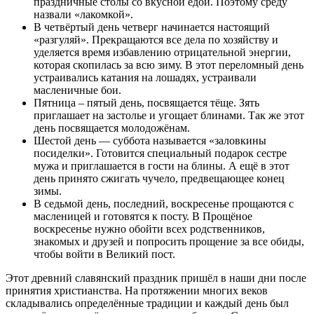
праздничные столы со вкусной едой. Поэтому среду
назвали «лакомкой».
В четвёртый день четверг начинается настоящий
«разгуляй». Прекращаются все дела по хозяйству и
уделяется время избавлению отрицательной энергии,
которая скопилась за всю зиму. В этот переломный день
устраивались катания на лошадях, устраивали
масленичные бои.
Пятница – пятый день, посвящается тёще. Зять
приглашает на застолье и угощает блинами. Так же этот
день посвящается молодожёнам.
Шестой день — суббота называется «заловкины
посиделки». Готовится специальный подарок сестре
мужа и приглашается в гости на блины. А ещё в этот
день принято сжигать чучело, предвещающее конец
зимы.
В седьмой день, последний, воскресенье прощаются с
масленицей и готовятся к посту. В Прощёное
воскресенье нужно обойти всех родственников,
знакомых и друзей и попросить прощение за все обиды,
чтобы войти в Великий пост.
Этот древний славянский праздник пришёл в наши дни после
принятия христианства. На протяжении многих веков
складывались определённые традиции и каждый день был