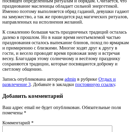
посвящён определённым ритуалам и обрядам. Считается, что
празднование масленицы обладает сильной энергетикой.
Именно поэтому выполняется обряд гаданий, девушки гадают
на замужество, а так же проводится рад магических ритуалов,
направленных на исполнения желаний.
К сожалению большая часть праздничных традиций осталась
далеко в прошлом. Но в наше время неотъемлемой частью
празднования осталось выпекание блинов, поход по ярмаркам
и примирению с близкими. Многие ходят друг к другу в
гости, и весело проводят время провожая зиму и встречая
весну. Благодаря этому солнечному и весёлому празднику
сохраняются традиции, которые посвящаются доброму и
светлому общению.
Запись опубликована автором
admin
в рубрике
Отдых и
развлечение 3
. Добавьте в закладки
постоянную ссылку
.
Добавить комментарий
Ваш адрес email не будет опубликован.
Обязательные поля
помечены
*
Комментарий
*