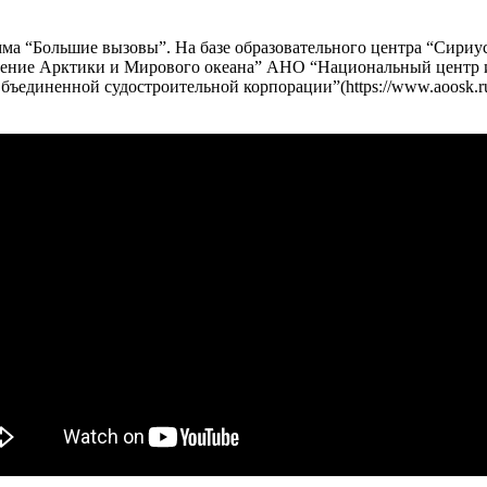
мма “Большие вызовы”. На базе образовательного центра “Сириу
оение Арктики и Мирового океана” АНО “Национальный центр
“Объединенной судостроительной корпорации”(https://www.aoosk.r