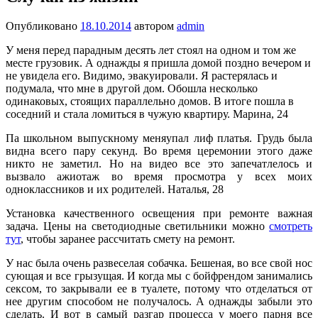
Опубликовано
18.10.2014
автором
admin
У меня перед парадным десять лет стоял на одном и том же
месте грузовик. А однажды я пришла домой поздно вечером и
не увидела его. Видимо, эвакуировали. Я растерялась и
подумала, что мне в другой дом. Обошла несколько
одинаковых, стоящих параллельно домов. В итоге пошла в
соседний и стала ломиться в чужую квартиру. Марина, 24
Па школьном выпускному меняупал лиф платья. Грудь была
видна всего пару секунд. Во время церемонии этого даже
никто не заметил. Но на видео все это запечатлелось и
вызвало ажиотаж во время просмотра у всех моих
одноклассников и их родителей. Наталья, 28
Установка качественного освещения при ремонте важная
задача. Цены на светодиодные светильники можно
смотреть
тут
, чтобы заранее рассчитать смету на ремонт.
У нас была очень развеселая собачка. Бешеная, во все свой нос
сующая и все грызущая. И когда мы с бойфрендом занимались
сексом, то закрывали ее в туалете, потому что отделаться от
нее другим способом не получалось. А однажды забыли это
сделать. И вот в самый разгар процесса у моего парня все