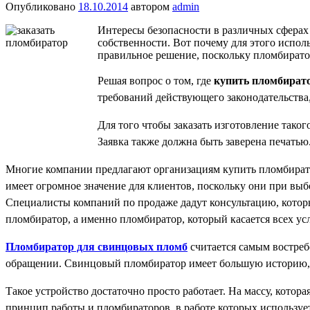
Опубликовано
18.10.2014
автором
admin
Интересы безопасности в различных сферах 
собственности. Вот почему для этого испо
правильное решение, поскольку пломбирато
Решая вопрос о том, где
купить пломбират
требований действующего законодательства,
Для того чтобы заказать изготовление тако
Заявка также должна быть заверена печатью
Многие компании предлагают организациям купить пломбиратор
имеет огромное значение для клиентов, поскольку они при выб
Специалисты компаний по продаже дадут консультацию, которы
пломбиратор, а именно пломбиратор, который касается всех ус
Пломбиратор для свинцовых пломб
считается самым востреб
обращении. Свинцовый пломбиратор имеет большую историю, по
Такое устройство достаточно просто работает. На массу, кото
принцип работы и пломбираторов, в работе которых используе