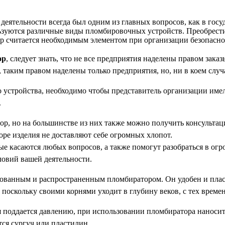
деятельности всегда был одним из главных вопросов, как в гос
льзуются различные виды пломбировочных устройств. Преобрести
р считается необходимым элементом при организации безопасно
ор
, следует знать, что не все предприятия наделены правом зака
 таким правом наделены только предприятия, но, ни в коем случ
го устройства, необходимо чтобы представитель организации имел
.
, но на большинстве из них также можно получить консультацию
оре изделия не доставляют себе огромных хлопот.
е касаются любых вопросов, а также помогут разобраться в огр
ловий вашей деятельности.
ованным и распространенным пломбиратором. Он удобен и пласт
скольку своими корнями уходит в глубину веков, с тех времен
рая поддается давлению, при использовании пломбиратора наноси
тся сургуч или пластилин.