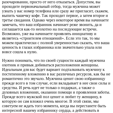
разочаровании, просто от него отказаться. Допустим, вы
проходите первоначальный отбор, тогда мужчина может
узнать у вас номер телефона или сразу же пригласит, скажем,
выпить чашечку кофе. Так проходит первое, а затем второе и
третье свидания. Однако через некоторое время вы начинаете
замечать, что ваш избранник начинает реже звонить, да и
соглашается как-то неохотно на последующие встречи.
Возможно, уже вы начинаете проявлять инициативу и
являетесь «строителем отношений». Если это так, то мы
можем практически с полной уверенностью сказать, что ваша
ценность в глазах избранника или значительно упала или
вовсе сошла к нулю.
Нужно понимать, что по своей сущности каждый мужчина
охотник и привык добиваться расположения женщины.
Идеальным для вас будет вариант подталкивать мужчину к
постепенному вложению в вас различных ресурсов, как бы не
романтично это звучало. Мужчина ценит свою избранницу
прежде всего в том случае, если вкладывает в нее свои силы и
средства. И речь идет не только о подарках, а также о
духовных вложениях, оказании помощи и проявления заботы.
Прежде всего мужской пол ценит и любит ту женщину, в
которую он сам вложил очень многое. В этой связи, мы
советуем не ждать того момента, когда вы перестанете быть
интересной вашему избраннику сердца, а действовать в