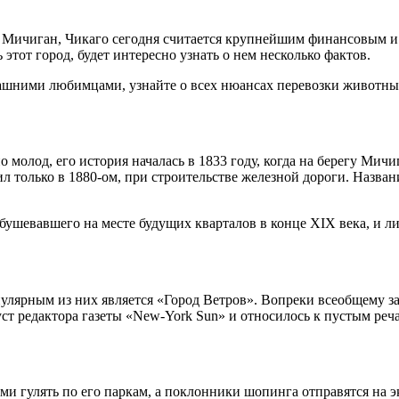
а Мичиган, Чикаго сегодня считается крупнейшим финансовым 
 этот город, будет интересно узнать о нем несколько фактов.
машними любимцами, узнайте о всех нюансах перевозки животн
 молод, его история началась в 1833 году, когда на берегу Мич
ил только в 1880-ом, при строительстве железной дороги. Назва
бушевавшего на месте будущих кварталов в конце XIX века, и л
ярным из них является «Город Ветров». Вопреки всеобщему заб
т редактора газеты «New-York Sun» и относилось к пустым реча
ми гулять по его паркам, а поклонники шопинга отправятся на 