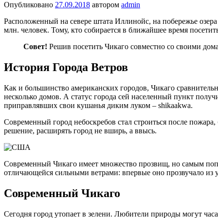
Опубликовано
27.09.2018
автором
admin
Расположенный на севере штата Иллинойс, на побережье озер
млн. человек. Тому, кто собирается в ближайшее время посетить
Совет!
Решив посетить Чикаго совместно со своими до
История Города Ветров
Как и большинство американских городов, Чикаго сравнительно
несколько домов. А статус города сей населенный пункт получ
приправлявших свои кушанья диким луком – shikaakwa.
Современный город небоскребов стал строиться после пожара, 
решение, расширять город не вширь, а ввысь.
Современный Чикаго имеет множество прозвищ, но самым попул
отличающейся сильными ветрами: впервые оно прозвучало из ус
Современный Чикаго
Сегодня город утопает в зелени. Любители природы могут часа