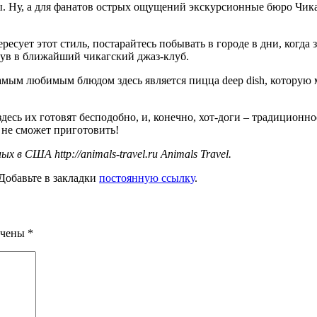
 Ну, а для фанатов острых ощущений экскурсионные бюро Чикаг
ересует этот стиль, постарайтесь побывать в городе в дни, когд
нув в ближайший чикагский джаз-клуб.
амым любимым блюдом здесь является пицца deep dish, которую 
сь их готовят бесподобно, и, конечно, хот-доги – традиционное 
 не сможет приготовить!
в США http://animals-travel.ru Animals Travel.
 Добавьте в закладки
постоянную ссылку
.
ечены
*