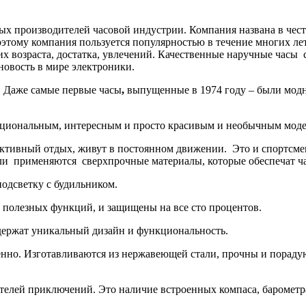
производителей часовой индустрии. Компания названа в честь 
оэтому компания пользуется популярностью в течение многих ле
их возраста, достатка, увлечений. Качественные наручные часы
новость в мире электроники.
. Даже самые первые часы
,
выпущенные в 1974 году – были модны
циональным, интересным и просто красивым и необычным моде
активный отдых, живут в постоянном движении. Это и спортсме
ели применяются сверхпрочные материалы, которые обеспечат 
подсветку с будильником.
 полезных функций, и защищены на все сто процентов.
держат уникальный дизайн и функциональность.
енно. Изготавливаются из нержавеющей стали, прочны и порадую
телей приключений. Это наличие встроенных компаса, барометра