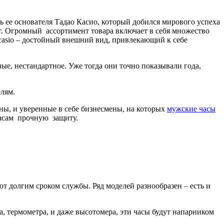
ее основателя Тадао Касио, который добился мирового успеха
т. Огромный ассортимент товара включает в себя множество
 casio – достойный внешний вид, привлекающий к себе
е, нестандартное. Уже тогда они точно показывали года,
лям.
ны, и уверенные в себе бизнесмены, на которых
мужские часы
часам прочную защиту.
т долгим сроком службы. Ряд моделей разнообразен – есть и
, термометра, и даже высотомера, эти часы будут напарником