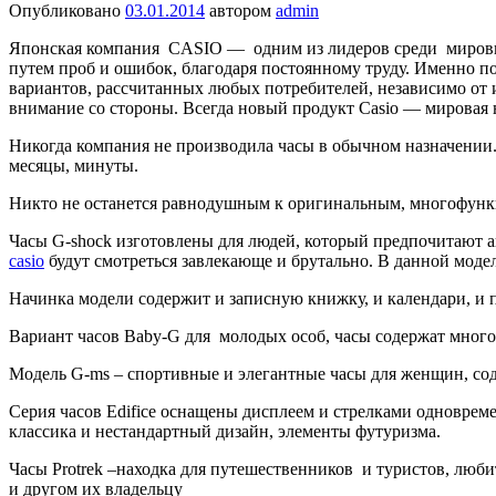
Опубликовано
03.01.2014
автором
admin
Японская компания CASIO — одним из лидеров среди мировых 
путем проб и ошибок, благодаря постоянному труду. Именно п
вариантов, рассчитанных любых потребителей, независимо от 
внимание со стороны. Всегда новый продукт Casio — мировая 
Никогда компания не производила часы в обычном назначении
месяцы, минуты.
Никто не останется равнодушным к оригинальным, многофунк
Часы G-shock изготовлены для людей, который предпочитают 
сasio
будут смотреться завлекающе и брутально. В данной мод
Начинка модели содержит и записную книжку, и календари, и 
Вариант часов Baby-G для молодых особ, часы содержат много
Модель G-ms – спортивные и элегантные часы для женщин, со
Серия часов Edifice оснащены дисплеем и стрелками одноврем
классика и нестандартный дизайн, элементы футуризма.
Часы Protrek –находка для путешественников и туристов, люби
и другом их владельцу