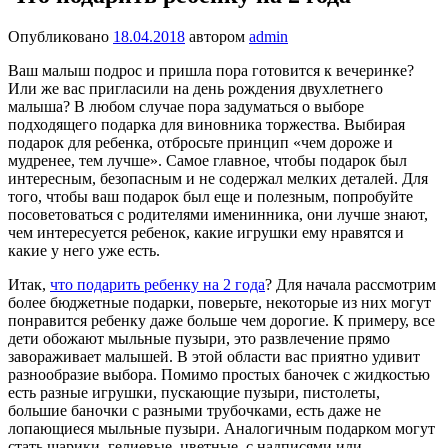
Опубликовано
18.04.2018
автором
admin
Ваш малыш подрос и пришла пора готовится к вечеринке?
Или же вас пригласили на день рождения двухлетнего
малыша? В любом случае пора задуматься о выборе
подходящего подарка для виновника торжества. Выбирая
подарок для ребенка, отбросьте принцип «чем дороже и
мудренее, тем лучше». Самое главное, чтобы подарок был
интересным, безопасным и не содержал мелких деталей.
Для
того, чтобы ваш подарок был еще и полезным, попробуйте
посоветоваться с родителями именинника, они лучше знают,
чем интересуется ребенок, какие игрушки ему нравятся и
какие у него уже есть.
Итак,
что подарить ребенку на 2 года
? Для начала рассмотрим
более бюджетные подарки, поверьте, некоторые из них могут
понравится ребенку даже больше чем дорогие. К примеру, все
дети обожают мыльные пузыри, это развлечение прямо
завораживает малышей. В этой области вас приятно удивит
разнообразие выбора. Помимо простых баночек с жидкостью
есть разные игрушки, пускающие пузыри, пистолеты,
большие баночки с разными трубочками, есть даже не
лопающиеся мыльные пузыри. Аналогичным подарком могут
стать шарики, гелиевые, цветные, с надписями или