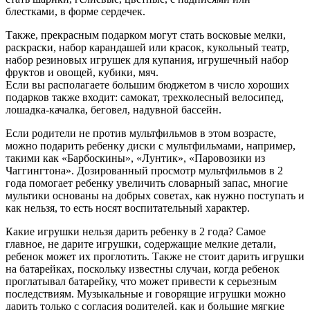
блестками, в форме сердечек.
Также, прекрасным подарком могут стать восковые мелки,
раскраски, набор карандашей или красок, кукольный театр,
набор резиновых игрушек для купания, игрушечный набор
фруктов и овощей, кубики, мяч.
Если вы располагаете большим бюджетом в число хороших
подарков также входит: самокат, трехколесный велосипед,
лошадка-качалка, беговел, надувной бассейн.
Если родители не против мультфильмов в этом возрасте,
можно подарить ребенку диски с мультфильмами, например,
такими как «Барбоскины», «Лунтик», «Паровозики из
Чаггингтона». Дозированный просмотр мультфильмов в 2
года помогает ребенку увеличить словарный запас, многие
мультики основаны на добрых советах, как нужно поступать и
как нельзя, то есть носят воспитательный характер.
Какие игрушки нельзя дарить ребенку в 2 года? Самое
главное, не дарите игрушки, содержащие мелкие детали,
ребенок может их проглотить. Также не стоит дарить игрушки
на батарейках, поскольку известны случаи, когда ребенок
проглатывал батарейку, что может привести к серьезным
последствиям. Музыкальные и говорящие игрушки можно
дарить только с согласия родителей, как и большие мягкие