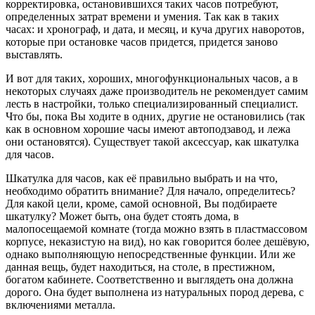
корректировка, остановившихся таких часов потребуют,
определенных затрат времени и умения. Так как в таких
часах: и хронограф, и дата, и месяц, и куча других наворотов,
которые при остановке часов придется, придется заново
выставлять.
И вот для таких, хороших, многофункциональных часов, а в
некоторых случаях даже производитель не рекомендует самим
лесть в настройки, только специализированный специалист.
Что бы, пока Вы ходите в одних, другие не остановились (так
как в основном хорошие часы имеют автоподзавод, и лежа
они остановятся). Существует такой аксессуар, как шкатулка
для часов.
Шкатулка для часов, как её правильно выбрать и на что,
необходимо обратить внимание? Для начало, определитесь?
Для какой цели, кроме, самой основной, Вы подбираете
шкатулку? Может быть, она будет стоять дома, в
малопосещаемой комнате (тогда можно взять в пластмассовом
корпусе, неказистую на вид), но как говорится более дешёвую,
однако выполняющую непосредственные функции. Или же
данная вещь, будет находиться, на столе, в престижном,
богатом кабинете. Соответственно и выглядеть она должна
дорого. Она будет выполнена из натуральных пород дерева, с
включениями металла.