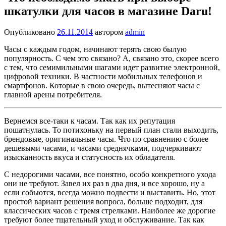
шкатулки для часов в магазине Daru!
Опубликовано
26.11.2014
автором
admin
Часы с каждым годом, начинают терять свою былую
популярность. С чем это связано? А, связано это, скорее всего
с тем, что семимильными шагами идет развитие электронной,
цифровой техники. В частности мобильных телефонов и
смартфонов. Которые в свою очередь, вытесняют часы с
главной арены потребителя.
Вернемся все-таки к часам. Так как их репутация
пошатнулась. То потихоньку на первый план стали выходить,
брендовые, оригинальные часы. Что по сравнению с более
дешевыми часами, и часами среднячками, подчеркивают
изысканность вкуса и статусность их обладателя.
С недорогими часами, все понятно, особо конкретного ухода
они не требуют. Завел их раз в два дня, и все хорошо, ну а
если собьются, всегда можно подвести и выставить. Но, этот
простой вариант решения вопроса, больше подходит, для
классических часов с тремя стрелками. Наиболее же дорогие
требуют более тщательный уход и обслуживание. Так как